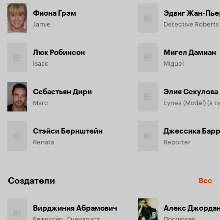
Фиона Грэм
Эдвиг Жан-Пье
Jamie
Detective Roberts
Люк Робинсон
Мигел Дамиан
Isaac
Miguel
Себастьян Дири
Элия Секулова
Marc
Стэйси Бернштейн
Джессика Бар
Renata
Reporter
Создатели
Все
Вирджиния Абрамович
Алекс Джорда
Режиссёр, Сценарист
Продюсер