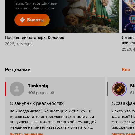
Гарик Харламов, Дмитрий
Журавлев, Мила Ершова
Билеты
Последний богатырь. Колобок
Смеша
2026, комедия
вселе
2026, 
Рецензии
Все
Timkonig
М
406 рецензий
61
О занудных реальностях
Эрзац-фан
Во иногда читаешь аннотацию к фильму – и
Зачем что-т
ждешь какой-то интригующей фантастики, а
казаться? П
получаешь… О сюжете. Одинокой немолодой
этого фильм
женщине начинает казаться (а может это и
заморачиваться. 'Между волнами
реально), что ее бывший молодой любовник –
так называ
Читать рецензию
Читать рец