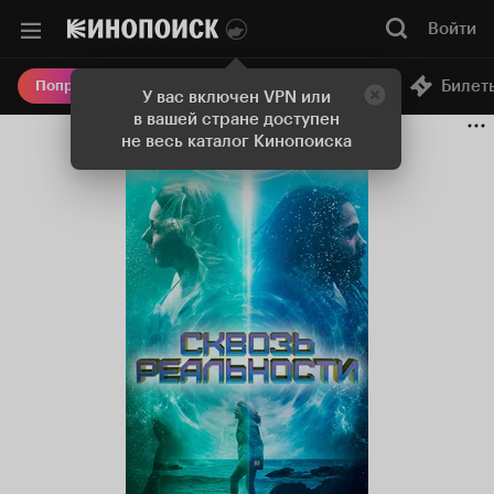
Войти
Онлайн-кинотеатр
Билет
Попробовать Плюс
У вас включен VPN или
в вашей стране доступен
не весь каталог Кинопоиска