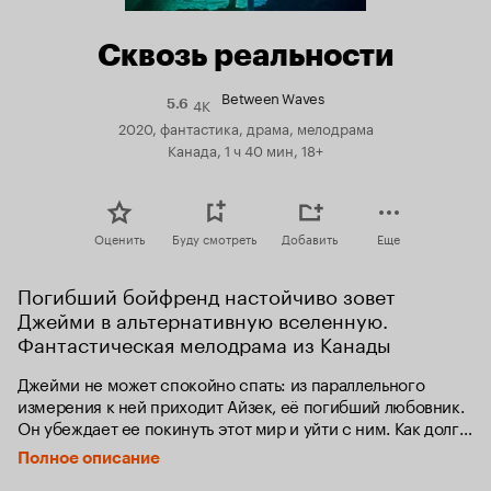
Сквозь реальности
Between Waves
4K
Рейтинг
5.6
Кинопоиска
2020, фантастика, драма, мелодрама
5.6
Канада, 1 ч 40 мин, 18+
Оценить
Буду смотреть
Добавить
Еще
Погибший бойфренд настойчиво зовет 
Джейми в альтернативную вселенную. 
Фантастическая мелодрама из Канады
Джейми не может спокойно спать: из параллельного 
измерения к ней приходит Айзек, её погибший любовник. 
Он убеждает ее покинуть этот мир и уйти с ним. Как долго 
Джейми сможет сохранить рассудок, когда грань между 
Полное описание
реальностями так тонка?