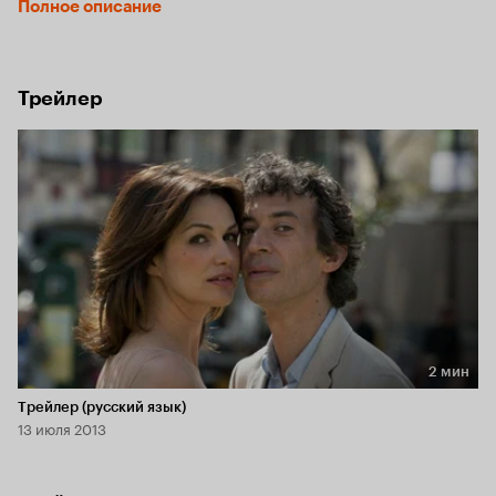
Полное описание
ее замуж. Именно для этого они отправляют Элис в самый 
романтичный отель на свете – легендарную «Нормандию» 
в Довиле. Уж там-то она точно кого-нибудь встретит!
Трейлер
2 мин
Длительность 2 мин
Трейлер (русский язык)
13 июля 2013