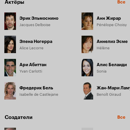
Актёры
Все
Эрик Эльмоснино
Анн Жирар
Jacques Delboise
Pénélope Choisy
Элена Ногерра
Аннелиз Эсме
Alice Lecorre
Hélène
Ари Абиттан
Алис Белаиди
Yvan Carlotti
Sonia
Фредерик Бель
Жан-Мари Лам
Isabelle de Castlejane
Benoît Giraud
Создатели
Все