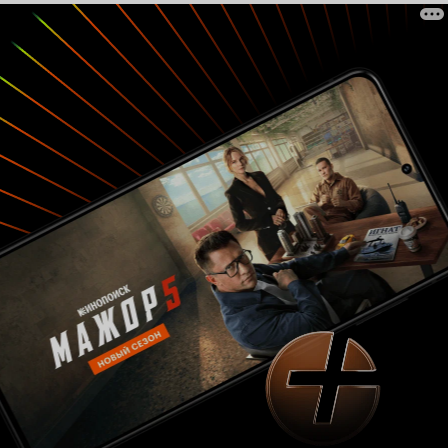
ведь как посчитали создатели фильма им
проще угодить.