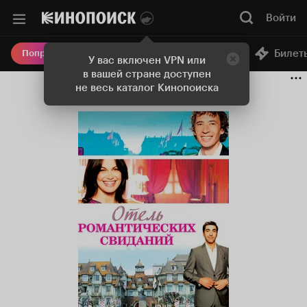
Войти
Онлайн-кинотеатр
Билет
Попробовать Плюс
У вас включен VPN или
в вашей стране доступен
не весь каталог Кинопоиска