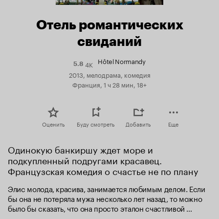
Отель романтических
свиданий
Hôtel Normandy
4K
Рейтинг
5.8
Кинопоиска
2013, мелодрама, комедия
5.8
Франция, 1 ч 28 мин, 18+
Оценить
Буду смотреть
Добавить
Еще
Одинокую банкиршу ждет море и 
подкупленный подругами красавец. 
Французская комедия о счастье не по плану
Элис молода, красива, занимается любимым делом. Если 
бы она не потеряла мужа несколько лет назад, то можно 
было бы сказать, что она просто эталон счастливой 
женщины. Ближайшие подруги полны решимости выдать 