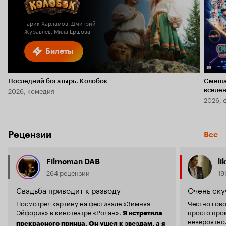
Гарик Харламов, Дмитрий
Журавлев, Мила Ершова
Билеты
Последний богатырь. Колобок
Смеша
2026, комедия
вселе
2026, 
Рецензии
Все
Filmoman DAB
li
264 рецензии
19
Свадьба приводит к разводу
Очень ску
Посмотрел картину на фестивале «Зимняя
Честно гов
Эйфория» в кинотеатре «Ролан».
просто про
Я встретила
невероятно.
прекрасного принца. Он ушел к звездам, а я