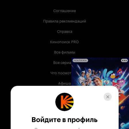
Соглашение
Правила рекомендаций
Справка
Кинопоиск PRO
Все фильмы
Все сериалы
РЕКЛАМА
Что посмотреть
Афиша
Музыка
Телепрограмма
Книги
Войдите в профиль
Служба поддержки