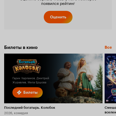
появился рейтинг
Оценить
Билеты в кино
Все
Гарик Харламов, Дмитрий
Журавлев, Мила Ершова
Билеты
Последний богатырь. Колобок
Смеша
2026, комедия
вселе