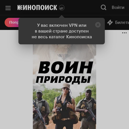
Войти
Онлайн-кинотеатр
Билет
Попробовать Плюс
У вас включен VPN или
в вашей стране доступен
не весь каталог Кинопоиска