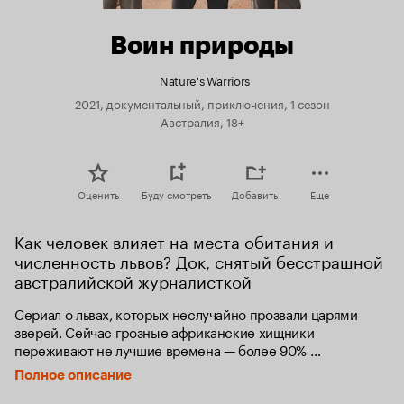
Воин природы
Nature's Warriors
2021, документальный, приключения, 1 сезон
Австралия, 18+
Оценить
Буду смотреть
Добавить
Еще
Как человек влияет на места обитания и 
численность львов? Док, снятый бесстрашной 
австралийской журналисткой
Сериал о львах, которых неслучайно прозвали царями 
зверей. Сейчас грозные африканские хищники 
переживают не лучшие времена — более 90% 
их территорий пострадало из-за действий человека. 
Полное описание
Как они приспосабливаются к этим катастрофическим 
изменениям и есть ли у львов будущее?