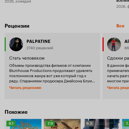
2026, комедия
вселе
2026, 
Рецензии
Все
PALPATINE
Al
2740 рецензий
86
Стать человеком
Сдохни ра
Объемы производства фильмов от компании
В данном фи
Blumhouse Productions продолжают удивлять
примечатель
поклонников жанра вот уже который год к
начать разг
ряду. Стараниями продюсера Джейсона Блума
многом при
мы увидели такие примечательные картины,
Парень гово
Читать рецензию
Читать рец
как 'Паранормальное явление', 'Астрал',
история оче
'Судная ночь' и еще несколько десятков
Ну тот, что
картин, которые не могли похвастаться
героиня отв
большими бюджетами, но смогли протоптать
слышала. А 
дорожку к сердцу аудитории благодаря
режиссёр Л
Похожие
грамотно проработанному сценарию,
буквально и
уверенной режиссуре и неплохой актерской
для тех, кто
Рейтинг
Рейтинг
Рейтинг
Р
8.1
7.9
6.5
7
игре. Конечно, со временем Блуму стало
там 'Днях с
Кинопоиска
Кинопоиска
Кинопоиска
К