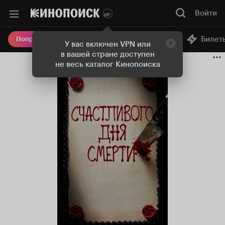
Войти
Онлайн-кинотеатр
Билет
Попробовать Плюс
У вас включен VPN или
в вашей стране доступен
не весь каталог Кинопоиска