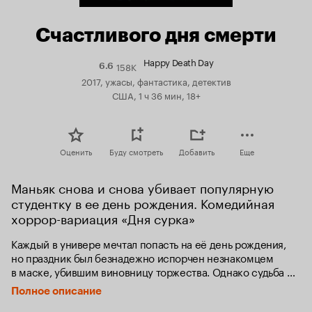
Счастливого дня смерти
Happy Death Day
158K
Рейтинг
6.6
Кинопоиска
2017, ужасы, фантастика, детектив
6.6
США, 1 ч 36 мин, 18+
Оценить
Буду смотреть
Добавить
Еще
Маньяк снова и снова убивает популярную 
студентку в ее день рождения. Комедийная 
хоррор-вариация «Дня сурка»
Каждый в универе мечтал попасть на её день рождения, 
но праздник был безнадежно испорчен незнакомцем 
в маске, убившим виновницу торжества. Однако судьба 
преподнесла имениннице неожиданный подарок — запас 
Полное описание
жизней. И теперь у девушки появился шанс вычислить 