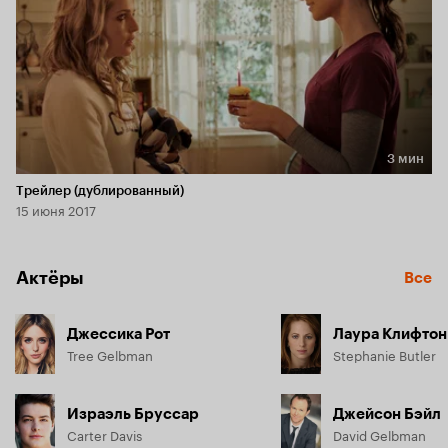
3 мин
Длительность 3 мин
Трейлер (дублированный)
15 июня 2017
Актёры
Все
Джессика Рот
Лаура Клифтон
Tree Gelbman
Stephanie Butler
Израэль Бруссар
Джейсон Бэйл
Carter Davis
David Gelbman