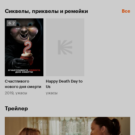
своего убийцу, ведь этот день будет повторяться снова 
и снова.
Сиквелы, приквелы и ремейки
Все
Рейтинг
6.2
Кинопоиска
6.2
Счастливого
Happy Death Day to
нового дня смерти
Us
2019, ужасы
ужасы
Трейлер