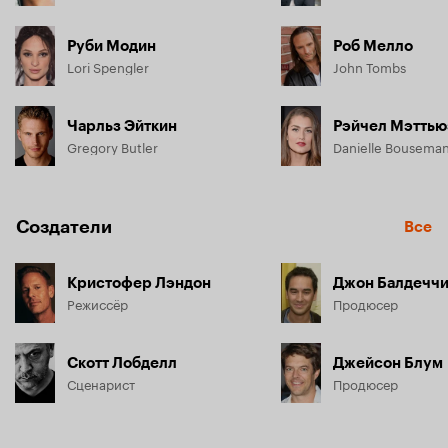
Руби Модин
Роб Мелло
Lori Spengler
John Tombs
Чарльз Эйткин
Рэйчел Мэттью
Gregory Butler
Danielle Bousema
Создатели
Все
Кристофер Лэндон
Джон Балдечч
Режиссёр
Продюсер
Скотт Лобделл
Джейсон Блум
Сценарист
Продюсер