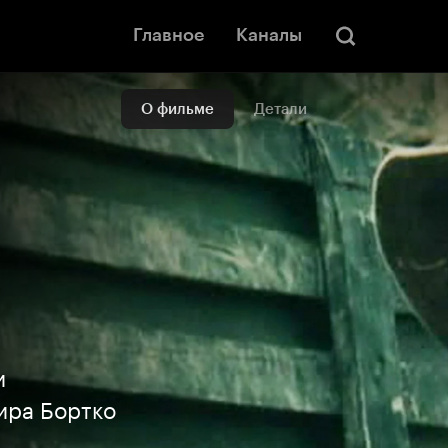
Главное
Каналы
О фильме
Детали
и
ира Бортко