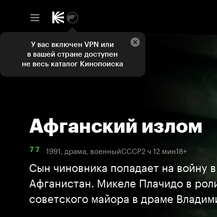
У вас включен VPN или
в вашей стране доступен
не весь каталог Кинопоиска
Афганский излом
1991, драма, военный
СССР
2 ч 12 мин
18+
7 7
Сын чиновника попадает на войну в
Афганистан. Микеле Плачидо в рол
советского майора в драме Владим