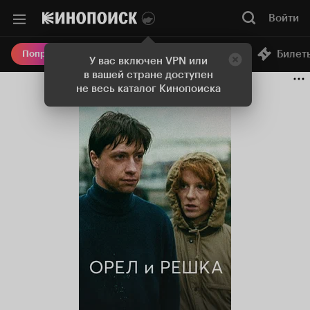
Войти
Онлайн-кинотеатр
Билет
Попробовать Плюс
У вас включен VPN или
в вашей стране доступен
не весь каталог Кинопоиска