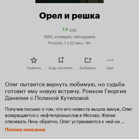
Орел и решка
50K
Рейтинг
7.9
Кинопоиска
1995, комедия, мелодрама
7.9
Россия, 1 ч 22 мин, 18+
Оценить
Буду смотреть
Добавить
Еще
Олег пытается вернуть любимую, но судьба 
готовит ему новую встречу. Ромком Георгия 
Данелии с Полиной Кутеповой
Получив письмо о том, что его невеста вышла замуж, Олег 
возвращается с нефтепромыслов в Москву. Желая 
отвоевать Лену обратно, Олег устраивается к ней на 
работу. Его знакомый Гоша оставляет ему на попечение 
Полное описание
квартиру. Олег неожиданно увлекается Зиной и 