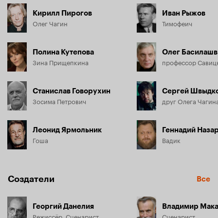
Кирилл Пирогов
Иван Рыжов
Олег Чагин
Тимофеич
Полина Кутепова
Олег Басилашв
Зина Прищепкина
профессор Савиц
Станислав Говорухин
Сергей Швыдк
Зосима Петрович
друг Олега Чагин
Леонид Ярмольник
Геннадий Наза
Гоша
Вадик
Создатели
Все
Георгий Данелия
Владимир Мак
Режиссёр, Сценарист
Сценарист