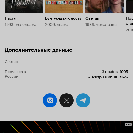
растворить
фильме. А, главное, сейчас вспоминаю –
совершенно
«пройти мим
Настя
Бунтующая юность
Светик
Поц
клубе проре
1993, мелодрама
2009, драма
1989, мелодрама
сте
записал на 
201
показывали.
бац и в точ
понимаешь: 
Дополнительные данные
тогда… Повезло в 
Смешное и с
Слоган
понимаете, 
—
реальное и 
Премьера в
3 ноября 1995
России
«Центр-Скип-Фильм»