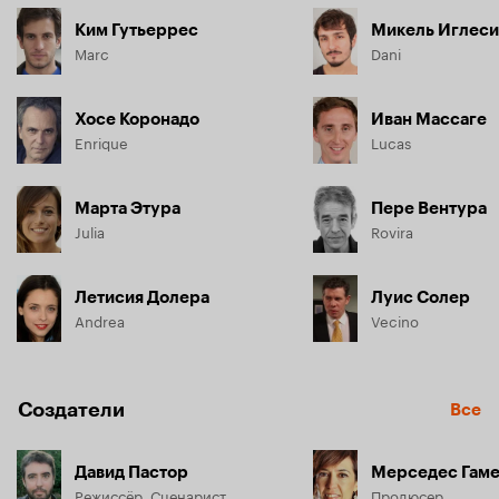
Ким Гутьеррес
Микель Иглеси
Marc
Dani
Хосе Коронадо
Иван Массаге
Enrique
Lucas
Марта Этура
Пере Вентура
Julia
Rovira
Летисия Долера
Луис Солер
Andrea
Vecino
Создатели
Все
Давид Пастор
Мерседес Гам
Режиссёр, Сценарист
Продюсер