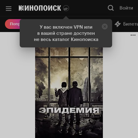
Войти
Онлайн-кинотеатр
Билет
Попробовать Плюс
У вас включен VPN или
в вашей стране доступен
не весь каталог Кинопоиска