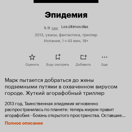
Эпидемия
Los últimos días
38K
Рейтинг
5.9
Кинопоиска
2013, ужасы, фантастика, триллер
5.9
Испания, 1 ч 43 мин, 18+
Оценить
Буду смотреть
Добавить
Еще
Марк пытается добраться до жены 
подземными путями в охваченном вирусом 
городе. Жуткий агорафобный триллер 
2013 год. Таинственная эпидемия мгновенно 
распространилась по планете: теперь миром правит 
агорафобия - боязнь открытого пространства. Оставшиеся 
в живых люди прячутся под землей или внутри зданий.

Полное описание