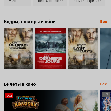
5.9
IMDb
Полож. рецензии
Рос. кинокритики
Кадры, постеры и обои
Все
Билеты в кино
Все
Рейт
6.1
Рейтинг
2.3
Кино
Кинопоиска
6.1
2.3