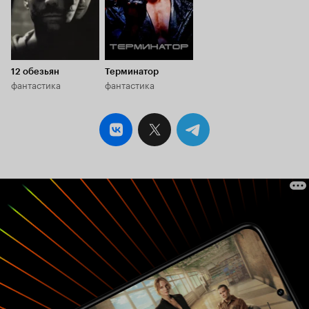
недееспособным. Откровенная туповатая
размазня с упором на эмоции, хотя, мне как-то
не переживалось ни за кого, поскольку
глупость происходящего категорически
заслоняла собой всё остальное.
12 обезьян
Терминатор
фантастика
фантастика