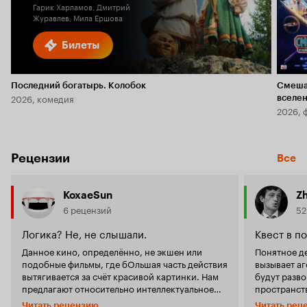
Гарик Харламов, Дмитрий
Журавлев, Мила Ершова
Билеты
Последний богатырь. Колобок
Смеша
2026, комедия
вселе
2026, 
Рецензии
Все
KoxaeSun
Z
6 рецензий
52
Логика? Не, не слышали.
Квест в п
Данное кино, определённо, не экшен или
Понятное де
подобные фильмы, где бОльшая часть действия
вызывает а
вытягивается за счёт красивой картинки. Нам
будут разво
предлагают относительно интеллектуальное
пространств
кино, где, однако, как раз таки, с интеллектом
ищут своих 
Читать рецензию
Читать рец