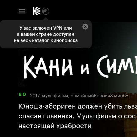
У вас включен VPN или
в вашей стране доступен
не весь каталог Кинопоиска
2017, мультфильм, семейный
Россия
8 мин
6+
8 0
Юноша-абориген должен убить льва
спасает львенка. Мультфильм о сос
настоящей храбрости