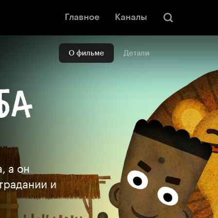
Главное
Каналы
О фильме
Детали
, а он
традании и