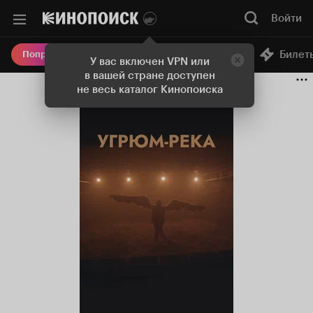
Войти
Онлайн-кинотеатр
Билет
Попробовать Плюс
У вас включен VPN или
в вашей стране доступен
не весь каталог Кинопоиска