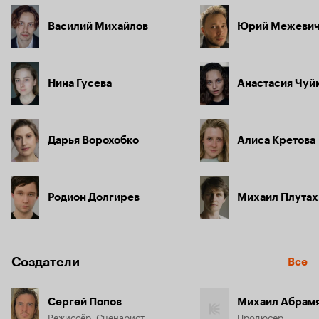
Василий Михайлов
Юрий Межеви
Нина Гусева
Анастасия Чуй
Дарья Ворохобко
Алиса Кретова
Родион Долгирев
Михаил Плутах
Создатели
Все
Сергей Попов
Михаил Абрам
Режиссёр, Сценарист
Продюсер