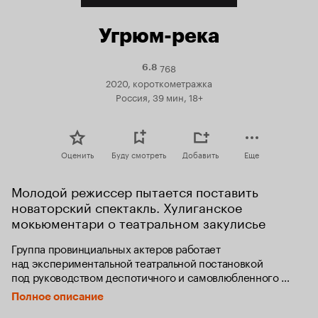
Угрюм-река
768
Рейтинг
6.8
Кинопоиска
2020, короткометражка
6.8
Россия, 39 мин, 18+
Оценить
Буду смотреть
Добавить
Еще
Молодой режиссер пытается поставить 
новаторский спектакль. Хулиганское 
мокьюментари о театральном закулисье
Группа провинциальных актеров работает 
над экспериментальной театральной постановкой 
под руководством деспотичного и самовлюбленного 
режиссера.
Полное описание