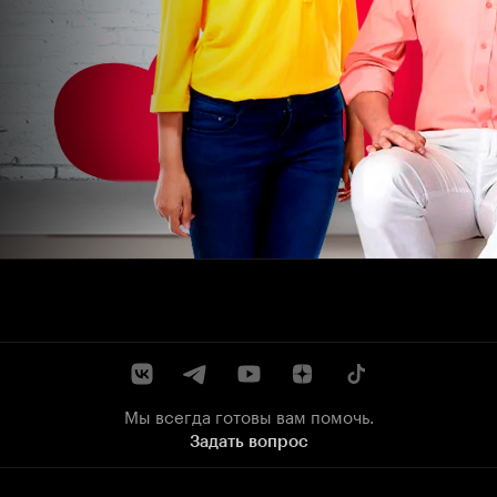
Мы всегда готовы вам помочь.
Задать вопрос