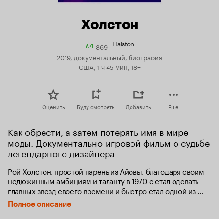
Холстон
Halston
869
Рейтинг
7.4
Кинопоиска
2019, документальный, биография
7.4
США, 1 ч 45 мин, 18+
Оценить
Буду смотреть
Добавить
Еще
Как обрести, а затем потерять имя в мире 
моды. Документально-игровой фильм о судьбе 
легендарного дизайнера
Рой Холстон, простой парень из Айовы, благодаря своим 
недюжинным амбициям и таланту в 1970-е стал одевать 
главных звезд своего времени и быстро стал одной из 
них. Он был первым, кто выпустил на подиум селебрити 
Полное описание
вместо моделей, превратил показы в настоящие шоу и 