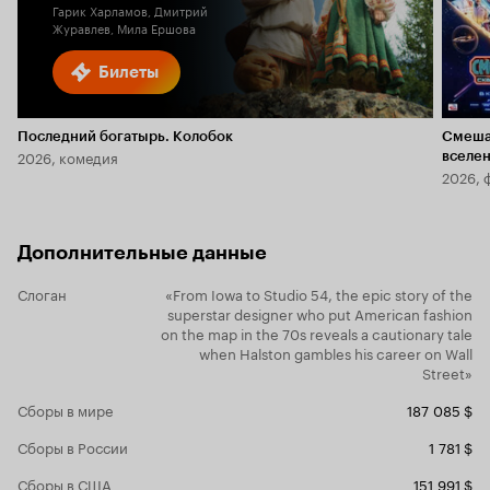
Гарик Харламов, Дмитрий
Журавлев, Мила Ершова
Билеты
Последний богатырь. Колобок
Смеша
2026, комедия
вселе
2026, 
Дополнительные данные
Слоган
«From Iowa to Studio 54, the epic story of the
superstar designer who put American fashion
on the map in the 70s reveals a cautionary tale
when Halston gambles his career on Wall
Street»
Сборы в мире
187 085 $
Сборы в России
1 781 $
Сборы в США
151 991 $