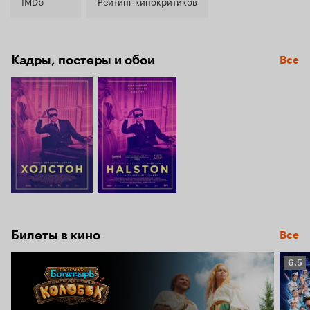
7.4
IMDb
Рейтинг кинокритиков
Кадры, постеры и обои
Все
Билеты в кино
Все
Рейт
6.5
Кино
6.5