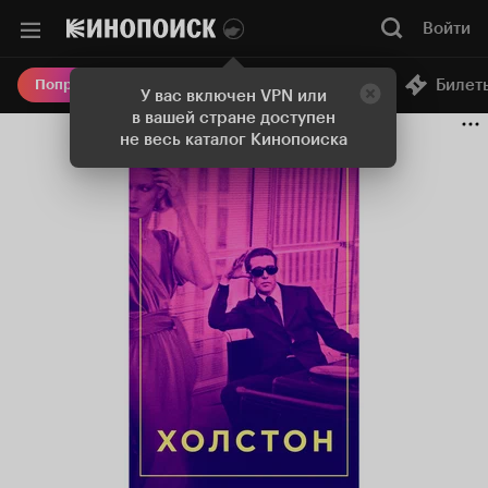
Войти
Онлайн-кинотеатр
Билет
Попробовать Плюс
У вас включен VPN или
в вашей стране доступен
не весь каталог Кинопоиска