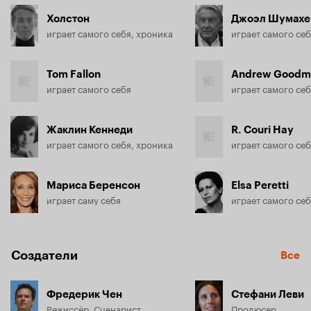
Холстон
Джоэл Шумахе
играет самого себя, хроника
играет самого се
Tom Fallon
Andrew Goodm
играет самого себя
Жаклин Кеннеди
R. Couri Hay
играет самого себя, хроника
играет самого се
Мариса Беренсон
Elsa Peretti
играет саму себя
играет самого себ
Создатели
Все
Фредерик Чен
Стефани Леви
Режиссёр, Сценарист
Продюсер