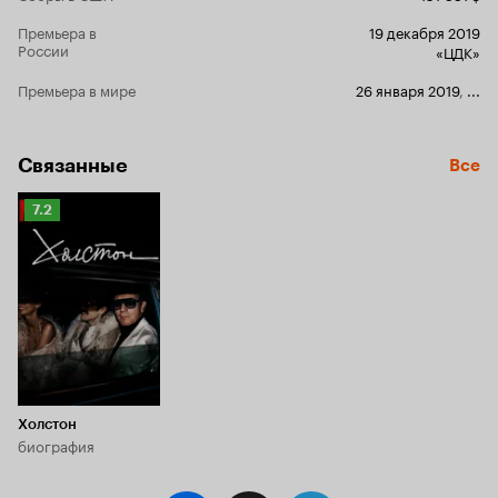
Премьера в
19 декабря 2019
России
«ЦДК»
Премьера в мире
26 января 2019
,
...
Связанные
Все
Рейтинг
7.2
Кинопоиска
7.2
Холстон
биография