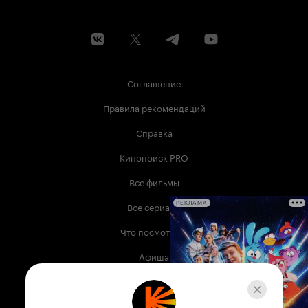
Соглашение
Правила рекомендаций
Справка
Кинопоиск PRO
Все фильмы
Все сериалы
РЕКЛАМА
Что посмотреть
Афиша
Музыка
Телепрограмма