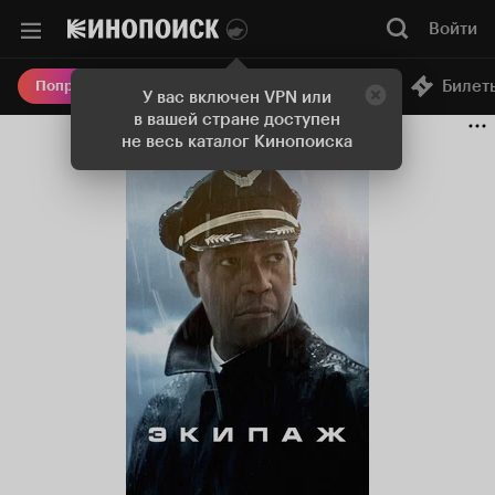
Войти
Онлайн-кинотеатр
Билет
Попробовать Плюс
У вас включен VPN или
в вашей стране доступен
не весь каталог Кинопоиска