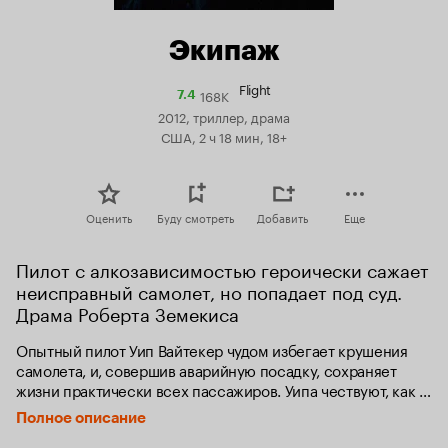
Экипаж
Flight
168K
Рейтинг
7.4
Кинопоиска
2012, триллер, драма
7.4
США, 2 ч 18 мин, 18+
Оценить
Буду смотреть
Добавить
Еще
Пилот с алкозависимостью героически сажает 
неисправный самолет, но попадает под суд. 
Драма Роберта Земекиса
Опытный пилот Уип Вайтекер чудом избегает крушения 
самолета, и, совершив аварийную посадку, сохраняет 
жизни практически всех пассажиров. Уипа чествуют, как 
героя, но чем больше появляется подробностей о 
Полное описание
катастрофе, тем больше вопросов возникает:  что же на 