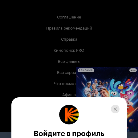
Соглашение
Правила рекомендаций
Справка
Кинопоиск PRO
Все фильмы
Все сериалы
РЕКЛАМА
Что посмотреть
Афиша
Музыка
Телепрограмма
Книги
Войдите в профиль