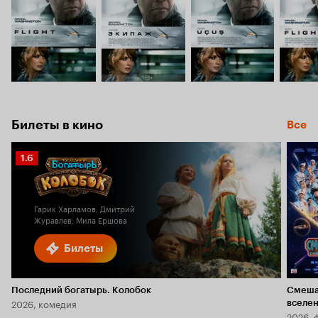
Билеты в кино
Все
Рейтинг
1.6
Кинопоиска
1.6
Гарик Харламов, Дмитрий
Журавлев, Мила Ершова
Билеты
Последний богатырь. Колобок
Смеша
2026, комедия
вселе
2026, 