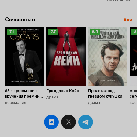
Связанные
Все
Рейтинг
Рейтинг
Рейтинг
Р
7.1
7.7
8.5
8
Кинопоиска
Кинопоиска
Кинопоиска
К
7.1
7.7
8.5
8.
85-я церемония
Гражданин Кейн
Пролетая над
Апо
драма
вручения премии
гнездом кукушки
сег
церемония
драма
вое
«Оскар»