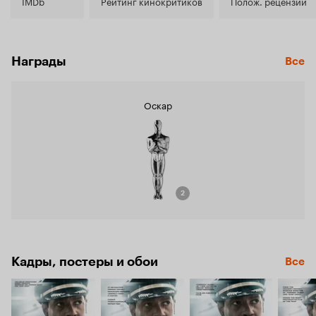
7.4
IMDb
Рейтинг кинокритиков
Полож. рецензии
Награды
Все
Оскар
2
Кадры, постеры и обои
Все