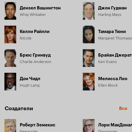
Дензел Вашингтон
Джон Гудман
Whip Whitaker
Harling Mays
Келли Райлли
Тамара Тюни
Nicole
Margaret Thomas
Брюс Гринвуд
Брайан Джерат
Charlie Anderson
Ken Evans
Дон Чидл
Мелисса Лео
Hugh Lang
Ellen Block
Создатели
Все
Роберт Земекис
Лори МакДона
Режиссёр
Продюсер