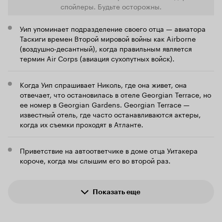
рассказывае
спойлеры. Будьте осторожны.
алкоголик. Это плохо, но я ничего не могу с
алкоголика
этим поделать». А потом «Нет, я смогу бросить
погружая зр
пить, ведь это из-за бухла я (вырезано
Уип упоминает подразделение своего отца — авиатора
произведен
антиспойлерным комитетом)». И снова «Я
Таскиги времен Второй мировой войны как Airborne
авария, и д
АЛКОГОЛИК!». И так два часа кряду! Я не шучу,
(воздушно-десантный), когда правильным является
триллера, т
если бы - не участие бесконечно уважаемого
термин Air Corps (авиация сухопутных войск).
сильнее и е
мною мистера Вашингтона, Ваш покорный
фильм, коне
слуга не досидел бы и до середины. И ладно
насыщенная
бы эти откровения подавались как то
Когда Уип спрашивает Николь, где она живет, она
удалась просто бл
интересно, с помощью каких ни будь
отвечает, что остановилась в отеле Georgian Terrace, но
возвращает 
неожиданных ситуаций, то возможно все было
сделавшего
ее номер в Georgian Gardens. Georgian Terrace —
бы не так плачевно, а концовка и
талантливо 
известный отель, где часто останавливаются актеры,
«неожиданное» прозрение главного героя не
жёсткого ре
когда их съемки проходят в Атланте.
выглядели высосанными из пальца. Но нет же!
уступки, а 
Тупое морализаторство, плюс реклама
темам и зас
практически всех известных алкогольных
выразительн
Приветствие на автоответчике в доме отца Уитакера
брендов. Этого как то маловато для
появляющий
положительной оценки не находите?
короче, когда мы слышим его во второй раз.
харизматич
есть в спис
фильм на се
ещё ярче и 
Показать еще
персонажи.
оставляющи
погружающий