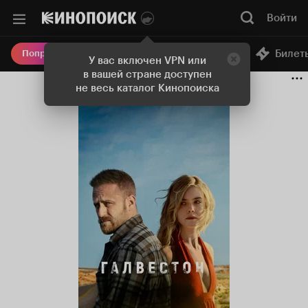
Войти
Онлайн-кинотеатр
Билет
Попробовать Плюс
У вас включен VPN или
в вашей стране доступен
не весь каталог Кинопоиска