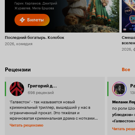
Гарик Харламов, Дмитрий
Журавлев, Мила Ершова
Билеты
Последний богатырь. Колобок
Смеша
2026, комедия
вселе
2026, 
Рецензии
Все
Григорий д...
P
698 рецензий
13
'Галвестон' - так называется новый
Мелани Ло
криминальный триллер, вышедший у нас в
по роли Шо
ограниченный прокат. Это тяжёлая и
ублюдков»
мрачноватая криминальная драма с нотками
«Галвестон»
'южного нуара'. Это история о том, как
Читать рецензию
Эль Фанни
однажды один боевик-'торпеда' местного
Читать рец
роль. Карье
лидера ОПГ совершил ошибку и ему пришлось