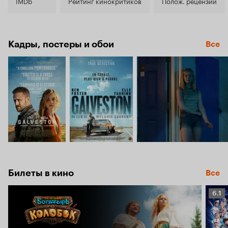
6.3
IMDb
Рейтинг кинокритиков
Полож. рецензии
Кадры, постеры и обои
Все
Билеты в кино
Все
Рейт
6.1
Кино
6.1