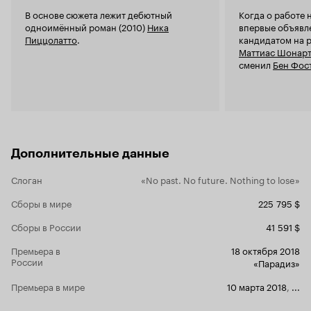
остаётся од
Пыльные дороги, поросшие лесом откосы,
В основе сюжета лежит дебютный
Когда о работе 
схожую из 
грязные промышленные районы, но самое
одноимённый роман (2010)
Ника
впервые объявле
«Проект Фл
главное - море! - сняты просто талантливо. И
Пиццолатто
.
кандидатом на р
визуальной 
как же приятно было смотреть на то же море,
Маттиас Шонар
«Галвестон»
невольно отвлекаясь тем от творящегося на
сменил
Бен Фос
определенн
экране криминального беспредела. Ах да, а
ещё это фильм о любви. Но не как в том же
'Леоне'. Но тем не менее. Отличное сильное
кино с терпким духом традиционного южного
романа. Хорошее кино.
Дополнительные данные
Слоган
«No past. No future. Nothing to lose»
Сборы в мире
225 795 $
Сборы в России
41 591 $
Премьера в
18 октября 2018
России
«Парадиз»
Премьера в мире
10 марта 2018
,
...