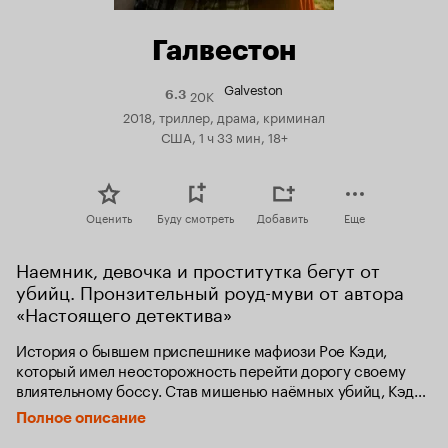
Галвестон
Galveston
20K
Рейтинг
6.3
Кинопоиска
2018, триллер, драма, криминал
6.3
США, 1 ч 33 мин, 18+
Оценить
Буду смотреть
Добавить
Еще
Наемник, девочка и проститутка бегут от 
убийц. Пронзительный роуд-муви от автора 
«Настоящего детектива»
История о бывшем приспешнике мафиози Рое Кэди, 
который имел неосторожность перейти дорогу своему 
влиятельному боссу. Став мишенью наёмных убийц, Кэди 
пускается в бега и по стечению обстоятельств берёт 
Полное описание
ответственность за жизнь ещё и своей неожиданной 