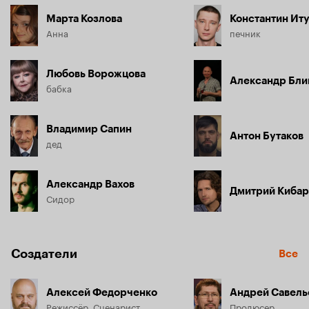
Марта Козлова
Константин Ит
Анна
печник
Любовь Ворожцова
Александр Бли
бабка
Владимир Сапин
Антон Бутаков
дед
Александр Вахов
Дмитрий Кибар
Сидор
Создатели
Все
Алексей Федорченко
Андрей Савель
Режиссёр, Сценарист
Продюсер