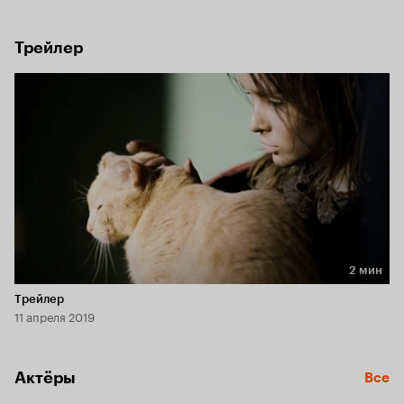
Но школа оказалась немецкой комендатурой, которая 
днем и ночью охраняется большими собаками. И любой 
звук и запах – враги, а голод и жажда – всегда…

Трейлер
Так началась эта история, история выживания, история 
противоборства страшного мира взрослых и маленькой 
Анны. История девочки, победившей Войну.
2 мин
Длительность 2 мин
Трейлер
11 апреля 2019
Актёры
Все