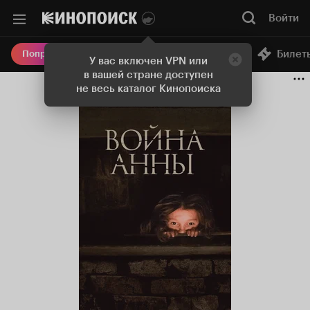
Войти
Онлайн-кинотеатр
Билет
Попробовать Плюс
У вас включен VPN или
в вашей стране доступен
не весь каталог Кинопоиска