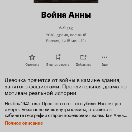
Война Анны
15K
Рейтинг
6.9
Кинопоиска
2018, драма, военный
6.9
Россия, 1 ч 15 мин, 12+
Оценить
Буду смотреть
Добавить
Еще
Девочка прячется от войны в камине здания, 
занятого фашистами. Пронзительная драма по 
мотивам реальной истории
Ноябрь 1941 года. Прошлого нет – его убили. Настоящее – 
смерть. Безопасно лишь внутри камина, стоящего в 
кабинете географии старой поселковой школы. Там Анна 
и устроила себе дом, стала жить.

Полное описание