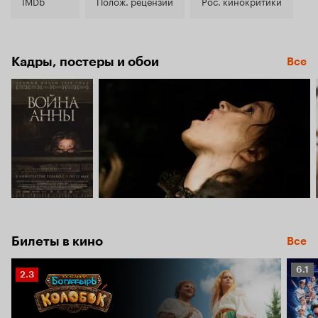
6.9
IMDb
Полож. рецензии
Рос. кинокритики
Кадры, постеры и обои
Все
Билеты в кино
Все
Рейт
6.1
Рейтинг
2.3
Кино
Кинопоиска
6.1
2.3