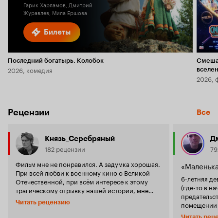
Гарик Харламов, Дмитрий
Журавлев, Мила Ершова
Билеты
Последний богатырь. Колобок
Смеша
2026, комедия
вселе
2026, 
Рецензии
Все
Князь_Серебряный
Д
182 рецензии
79
Фильм мне не понравился. А задумка хорошая.
«Маленька
При всей любви к военному кино о Великой
6-летняя де
Отечественной, при всём интересе к этому
(где-то в н
трагическому отрывку нашей истории, мне
предательст
этот фильм совершенно не понравился.
Читать рецензию
помещении 
Создаётся впечатление, что до этого кино
комендатуры. Вообще-то Алексей Фед
никто не знал о тягостях войны (читая другие
Читать рец