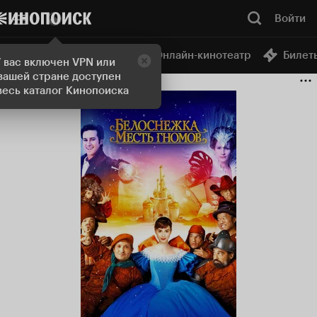
Войти
Онлайн-кинотеатр
Билет
Попробовать Плюс
У вас включен VPN или
 вашей стране доступен
весь каталог Кинопоиска