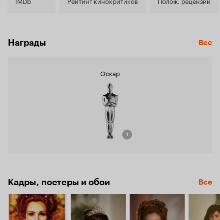
6.1
IMDb
Рейтинг кинокритиков
Полож. рецензии
Награды
Все
Оскар
1
Кадры, постеры и обои
Все