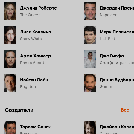
Джулия Робертс
Джордан Прен
The Queen
Napoleon
Лили Коллинз
Марк Повинел
Snow White
Half Pint
Арми Хаммер
Джо Гнофо
Prince Alcott
Grub (в титрах: Jo
Нэйтан Лейн
Дэнни Вудберн
Brighton
Grimm
Создатели
Все
Тарсем Сингх
Джейсон Келл
Режиссёр
Сценарист