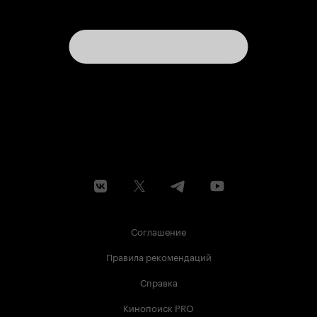
скором времени другая вариация сказки –
“Белоснежка и охотник” действительно не
подведёт и подарит эпичное фентези-полотно,
коим кажется по изумительным трейлерам.
“Белоснежка: Месть гномов” же – просто
сказочная комедия, которую можно
посмотреть, а можно и пропустить, едва ли от
этого что-то изменится. 5 из 10
Соглашение
Правила рекомендаций
Справка
Кинопоиск PRO