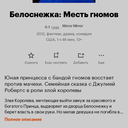
Белоснежка: Месть гномов
Mirror Mirror
139K
Рейтинг
6.1
Кинопоиска
2012, фэнтези, драма, комедия
6.1
США, 1 ч 46 мин, 12+
Оценить
Буду смотреть
Добавить
Еще
Юная принцесса с бандой гномов восстает 
против мачехи. Семейная сказка с Джулией 
Робертс в роли злой королевы
Злая Королева, мечтающая выйти замуж за красивого и 
богатого Принца, выдворяет из дворца Белоснежку и 
берет власть в свои руки. Но милая девушка не погибла в 
темном дремучем лесу, а связалась с бандой гномов-
Полное описание
разбойников. Вместе они отомстят Злодейке!