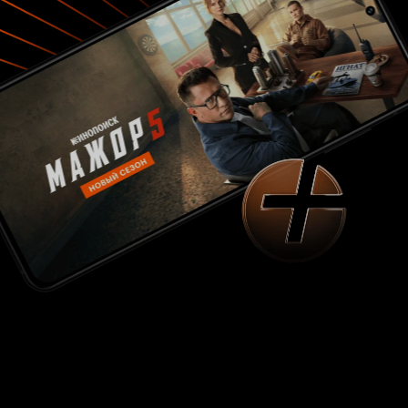
который поможет скоротать время и
повеселиться. Кино не скучное и смешное – а
это уже многое значит. Вообще, Тарсем,
конечно, молодец, что подошёл к сказкам, и
пусть от жанра особо далеко не отходит. Ему
ведь определённо пойдет поставить, скажем,
ещё одну “Алису в Стране Чудес” и пусть с
талантом Бартона и его размахом, без моря
изумительных спецэффектов, но зато с
Шляпником и Мартовским Зайцев в цилиндре –
персонажей, словно сделанный для Тарсема
Сингха, и именно в такой истории такого
режиссёра будет столь уместная фраза
Чеширского Кота “Все мы здесь не в своем уме
— и ты, и я!”. Пародия на “Белоснежку” удалась
и не удалась в зависимости от частных
ожиданий каждого зрителя. Готовые увидеть
цирк в театре и театр на арене цирка,
похохотать от души и слегка краснеть от
несуразности происходящего – определённо
получат долю удовольствия и быть может даже
будут аплодировать, если любят творчество
Сингха, отчего-то приписываемое к
кинематографу и зовущееся “фильмами”.
Остальным же стоит надеятся, что грядущая в