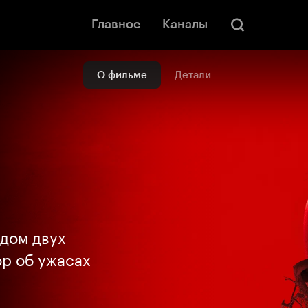
Главное
Каналы
О фильме
Детали
 дом двух
ор об ужасах