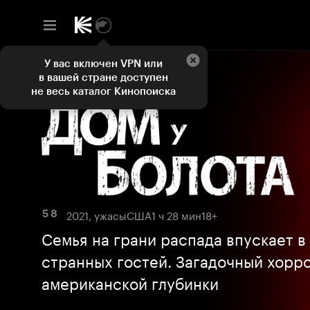
У вас включен VPN или
в вашей стране доступен
не весь каталог Кинопоиска
2021, ужасы
США
1 ч 28 мин
18+
5 8
Семья на грани распада впускает в
странных гостей. Загадочный хорр
американской глубинки