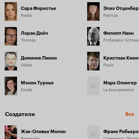
Сара Форестье
Элиз Отценбер
Nadia
Patricia
Лоран Дойч
Филипп Наон
Thomas
Professeur Schnei
Доминик Пинон
Кристиан Кмио
Gildas
Paulo
Мэнон Турнье
Марк Олингер
Elodie
Le bourgmestre
Создатели
Все
Жак-Оливье Молон
Франк Рибьере
Режиссёр
Сценарист, Прод