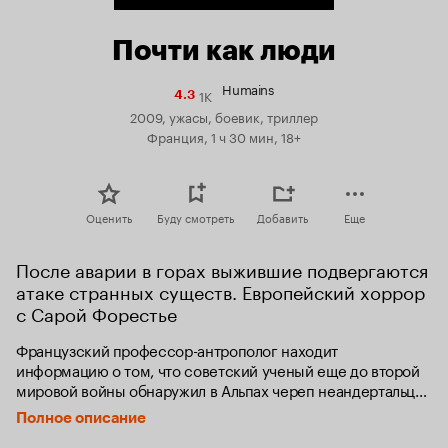
Почти как люди
Humains
1K
Рейтинг
4.3
Кинопоиска
2009, ужасы, боевик, триллер
4.3
Франция, 1 ч 30 мин, 18+
Оценить
Буду смотреть
Добавить
Еще
После аварии в горах выжившие подвергаются 
атаке странных существ. Европейский хоррор 
с Сарой Форестье
Французский профессор-антрополог находит 
информацию о том, что советский ученый еще до второй 
мировой войны обнаружил в Альпах череп неандертальца, 
возрастом не 100000 лет как должно быть, а всего лишь 
Полное описание
300 лет! Ученый погиб в горниле войны и об его находке 