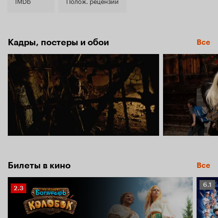
4.3
IMDb
Полож. рецензии
Кадры, постеры и обои
Все
Билеты в кино
Все
Рейт
6.1
Рейтинг
2.3
Кино
Кинопоиска
6.1
2.3