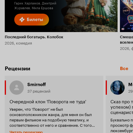
Гарик Харламов, Дмитрий
Журавлев, Мила Ершова
Билеты
Последний богатырь. Колобок
Смеша
2026, комедия
вселе
2026, 
Рецензии
Все
Smirnoff
M
37 рецензий
29
Очередной клон 'Поворота не туда'
Сказ про 
успехом) 
Уверен, что 'Поворот' не был
сценариста
основоположником жанра, для меня он был
первым фильмом на подобную тематику, и
Буквально п
соответственно от него и сравнение. С того
просмотр ф
времени фильмов, похожих по содержанию,
люксембургско
Читать рецензию