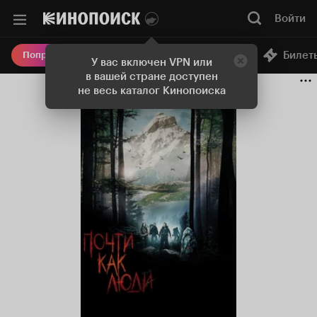
Войти
Онлайн-кинотеатр
Билет
Попробовать Плюс
У вас включен VPN или
в вашей стране доступен
не весь каталог Кинопоиска