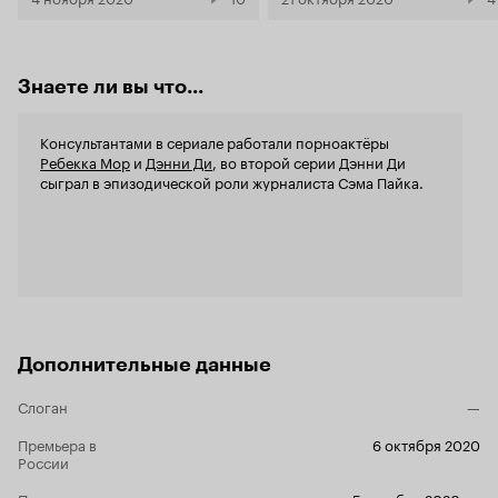
рабочего района. Мне искре
согласны. Они позиционируют своё творение,
'Только для
как 'производственную драму', и в течение
работы, зав
четырёх часов пытаются убедить зрителя, что
7 из 10
порнобизнес - это обычное, просто имеющее
Знаете ли вы что...
свою специфику (выпадение прямой кишки,
разрыв фаллопиевых труб - то, что американцы
называют сопутствующим ущербом, а авторы
Консультантами в сериале работали порноактёры
фильма 'издержками') производство. Ну, а раз
Ребекка Мор
и
Дэнни Ди
, во второй серии Дэнни Ди
это производство, то на него
сыграл в эпизодической роли журналиста Сэма Пайка.
распространяются такие же законы, как и на
любое другое, правильно? Джолин хорошая
баба, она отчаянно борется за выполнение
плана, у неё трое детей, недовольных тем,
откуда их мать извлекает средства к
существованию. У неё есть муж, вечно
неудовлетворённый (жена настолько отдаёт
себя любимой работе, что на него сил уже не
остаётся), и 'работающий' в твиттере, и она
Дополнительные данные
забывает про основное правило - ни одно
доброе дело не останется безнаказанным.
Слоган
—
Джолин берёт под своё крылышко
начинающую многостаночницу Эми, что и
Премьера в
6 октября 2020
приведёт к фатальным последствиям... Глядя на
России
плакат, зритель не совсем понимает - что его
ждёт. То ли продолжение 'Острова сокровищ'
Премьера в мире
5 октября 2020
,
...