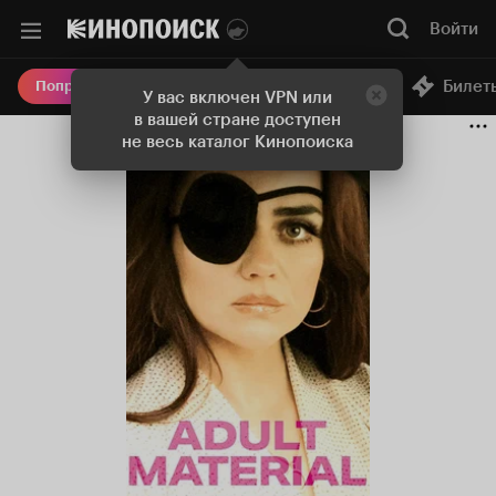
Войти
Онлайн-кинотеатр
Билет
Попробовать Плюс
У вас включен VPN или
в вашей стране доступен
не весь каталог Кинопоиска