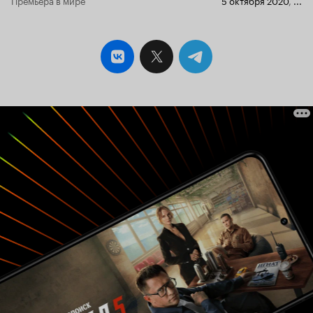
(сцены с одноглазым, не вошедшие в
режиссёрскую версию), то ли сиквел
'Семнадцати мгновений весны' - история
жизни Айсмана, сбежавшего из осаждённого
большевиками Берлина, и сменившего пол, и
амплуа. На выходе получилось скучноватое
кино о противостоянии крупной корпорации и
работницы, не особенно понимающей - зачем
она в это ввязалась. Добавьте сюда семейные
проблемы, современные технологии, политику
и возникает вопрос - зачем это снято? Уже есть
'Двойка', в которой тема исчерпана досуха,
есть более талантливые 'Ночи в стиле буги',
зачем множить сущности без необходимости?
Для того, чтобы посмаковать похабные детали?
Чтобы показать солидарность рабочего класса
(Джолин и Эми)? Чтобы вызвать сочувствие к
труженицам страпона? Как тяжело им живётся
в эпоху высокоскоростного интернета?
Ответы ищите сами, если хватит времени и
терпения. Отдельное спасибо проказникам,
локализовавшим название Adult material в #
трудовыебудни. Переплюнуть #сказочноебали
не удалось.