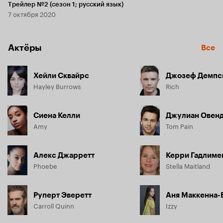
Трейлер №2 (сезон 1; русский язык)
7 октября 2020
Актёры
Все
Хейли Сквайрс
Джозеф Демпс
Hayley Burrows
Rich
Сиена Келли
Джулиан Овен
Amy
Tom Pain
Алекс Джарретт
Керри Гадлиме
Phoebe
Stella Maitland
Руперт Эверетт
Аня Маккенна
Carroll Quinn
Izzy