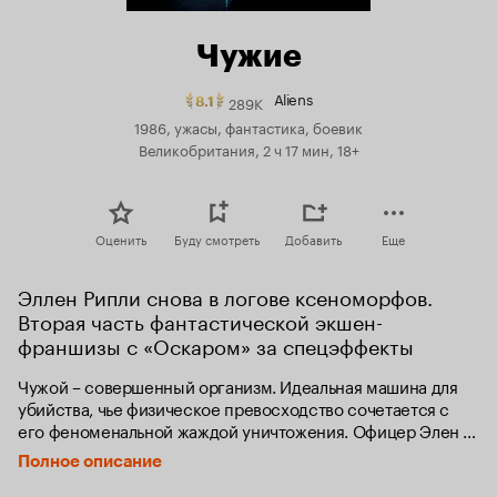
Чужие
Aliens
289K
Рейтинг
8.1
Кинопоиска
1986, ужасы, фантастика, боевик
8.1.
Великобритания, 2 ч 17 мин, 18+
топ
250
Оценить
Буду смотреть
Добавить
Еще
Эллен Рипли снова в логове ксеноморфов. 
Вторая часть фантастической экшен-
франшизы с «Оскаром» за спецэффекты
Чужой – совершенный организм. Идеальная машина для 
убийства, чье физическое превосходство сочетается с 
его феноменальной жаждой уничтожения. Офицер Элен 
Рипли и команда космического корабля Ностромо один 
Полное описание
раз уже встретилась с такой тварью. В живых осталась 
только Элен.
