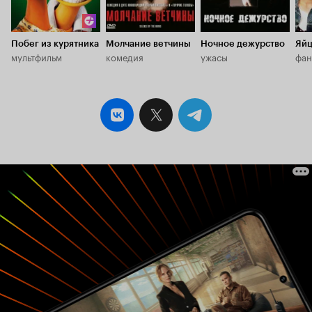
Побег из курятника
Молчание ветчины
Ночное дежурство
Яйц
мультфильм
комедия
ужасы
фан