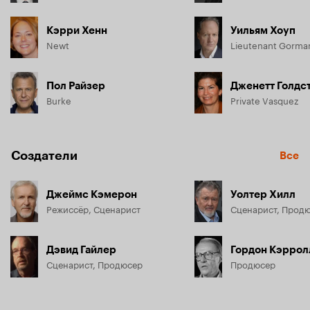
Кэрри Хенн
Уильям Хоуп
Newt
Lieutenant Gorma
Пол Райзер
Дженетт Голдс
Burke
Private Vasquez
Создатели
Все
Джеймс Кэмерон
Уолтер Хилл
Режиссёр, Сценарист
Сценарист, Прод
Дэвид Гайлер
Гордон Кэррол
Сценарист, Продюсер
Продюсер