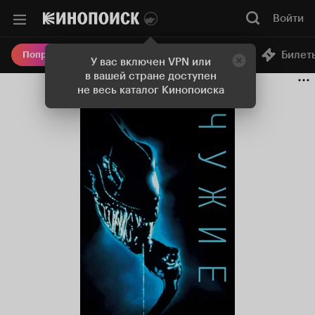
Войти
Онлайн-кинотеатр
Билет
Попробовать Плюс
У вас включен VPN или
в вашей стране доступен
не весь каталог Кинопоиска