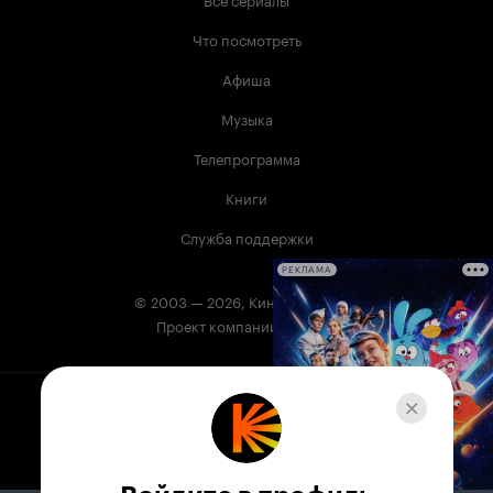
Что посмотреть
Афиша
Музыка
Телепрограмма
Книги
Служба поддержки
РЕКЛАМА
© 2003 —
2026
,
Кинопоиск
18
+
Проект компании
Сервис Кинопоиск может содержать информацию,
не предназначенную для несовершеннолетних.
На Кинопоиске есть фильмы и сериалы, в которых
упоминаются наркотики. Незаконное потребление
наркотических средств, психотропных веществ, их