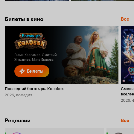
Билеты в кино
Все
Гарик Харламов, Дмитрий
Журавлев, Мила Ершова
Билеты
Последний богатырь. Колобок
Смеша
2026, комедия
вселе
2026, 
Рецензии
Все