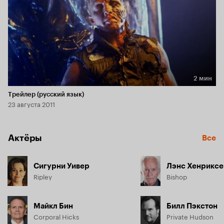
2 мин
Длительность 2 мин
Трейлер (русский язык)
23 августа 2011
Актёры
Все
Сигурни Уивер
Лэнс Хенриксе
Ripley
Bishop
Майкл Бин
Билл Пэкстон
Corporal Hicks
Private Hudson