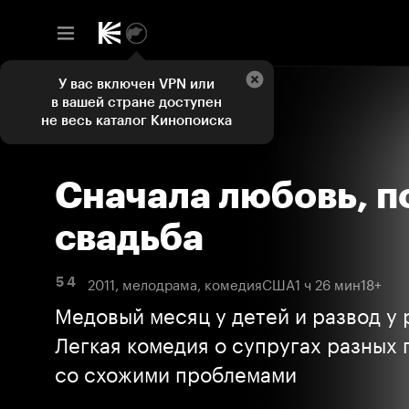
У вас включен VPN или
в вашей стране доступен
не весь каталог Кинопоиска
Сначала любовь, п
свадьба
2011, мелодрама, комедия
США
1 ч 26 мин
18+
5 4
Медовый месяц у детей и развод у 
Легкая комедия о супругах разных
со схожими проблемами