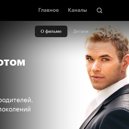
Главное
Каналы
О фильме
Детали
отом
родителей.
 поколений