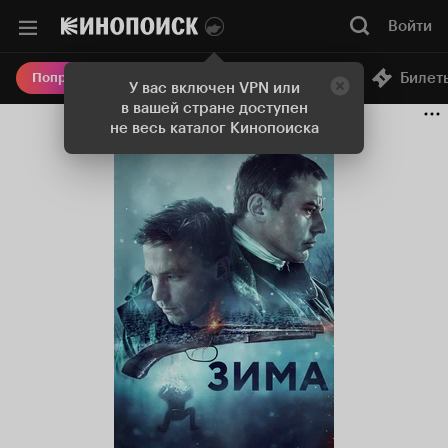
Войти
Онлайн-кинотеатр
Билет
Попробовать Плюс
У вас включен VPN или
в вашей стране доступен
не весь каталог Кинопоиска