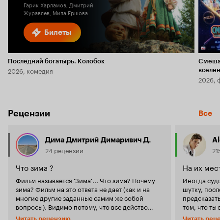
Гарик Харламов, Дмитрий
Журавлев, Мила Ершова
Билеты
Последний богатырь. Колобок
Смеша
2026, комедия
вселе
2026, 
Рецензии
Все
Дима Дмитрий Димаривич Д.
A
24 рецензии
21
Что зима ?
На их мес
Фильм называется 'Зима'... Что зима? Почему
Иногда судь
зима? Фильм на это ответа не дает (как и на
шутку, пос
многие другие заданные самим же собой
предсказать
вопросы). Видимо потому, что все действо
том, что ты
происходит зимой. Вот и вся фантазия! И
стараешься 
Читать рецензию
Читать рец