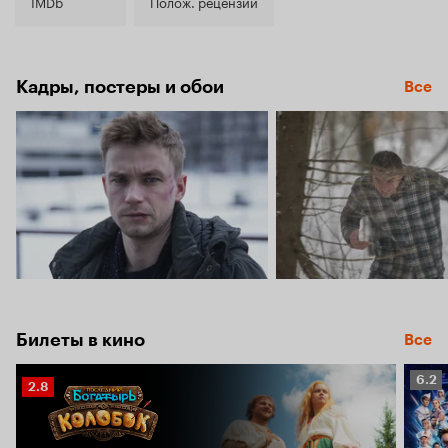
6.0
IMDb
Полож. рецензии
Кадры, постеры и обои
Все
Билеты в кино
Все
Рейт
6.2
Рейтинг
2.8
Кино
Кинопоиска
6.2
2.8