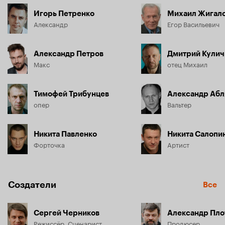
Игорь Петренко
Михаил Жигал
Александр
Егор Васильевич
Александр Петров
Дмитрий Кулич
Макс
отец Михаил
Тимофей Трибунцев
Александр Абл
опер
Вальтер
Никита Павленко
Никита Салопи
Форточка
Артист
Создатели
Все
Сергей Черников
Александр Пло
Режиссёр, Сценарист
Продюсер