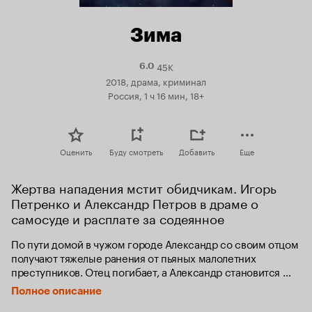
Зима
45K
Рейтинг
6.0
Кинопоиска
2018, драма, криминал
6.0
Россия, 1 ч 16 мин, 18+
Оценить
Буду смотреть
Добавить
Еще
Жертва нападения мстит обидчикам. Игорь 
Петренко и Александр Петров в драме о 
самосуде и расплате за содеянное
По пути домой в чужом городе Александр со своим отцом  
получают тяжелые ранения от пьяных малолетних 
преступников. Отец погибает, а Александр становится 
опасным свидетелем, которого необходимо устранить.

Полное описание