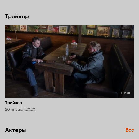
Он вынужден сам начать преследование и очень скоро из 
жертвы превращается в хладнокровного охотника.
Трейлер
1 мин
Длительность 1 мин
Трейлер
20 января 2020
Актёры
Все