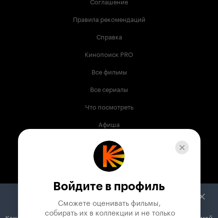
Соглашение
зачем и для кого это снято (проба пера !?). Не
понял зачем я это посмотрел. Никаких
Правила рекомендаций
особенных чувств, кроме раздражения от
работы звукорежиссера, фильм не вызвал, хотя
Справка
в целом конечно смотрибельно, качество
картинки и некоторых моментов съемки
Кинопоиск PRO
неплохое. Но всё это напоминает сборную
солянку - что было, то и положили. А было
Все фильмы
внутри у творцов этого фильма, по всей
видимости не очень много. Потому и
Все сериалы
смысловая нагрузка, философский и
эстетический посыл минимальны. Конечно этот
Что посмотреть
фильм не аморален и не противен как многие
которые снимаются у Нас в последнее время,
Афиша
потому рецензия не красная собственно. Он
просто сух и неинтересен.
Музыка
Телепрограмма
Книги
Войдите в профиль
Служба поддержки
Сможете оценивать фильмы,

 собирать их в коллекции и не только
Кажется, вы используете блокировщик рекламы. Вместе с рекламой