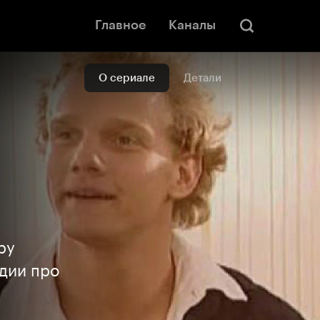
Главное
Каналы
О сериале
Детали
ру
дии про