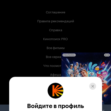
Соглашение
Правила рекомендаций
Справка
Кинопоиск PRO
Все фильмы
Все сериалы
РЕКЛАМА
Что посмотреть
Афиша
Музыка
Телепрограмма
Книги
Войдите в профиль
Служба поддержки