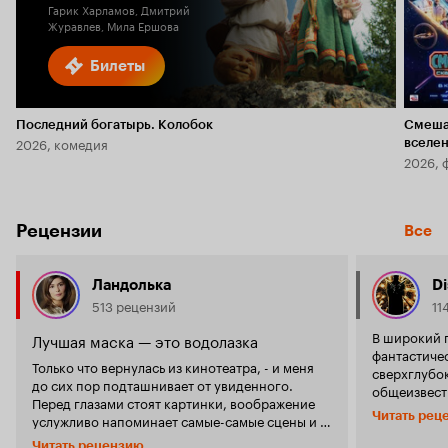
Гарик Харламов, Дмитрий
Журавлев, Мила Ершова
Билеты
Последний богатырь. Колобок
Смеша
2026, комедия
вселе
2026, 
Рецензии
Все
Ландолька
Di
513 рецензий
11
В широкий 
Лучшая маска — это водолазка
фантастиче
Только что вернулась из кинотеатра, - и меня
сверхглубок
до сих пор подташнивает от увиденного.
общеизвестн
Перед глазами стоят картинки, воображение
существующ
Читать рец
услужливо напоминает самые-самые сцены и в
от города 
голове лишь один вопрос - Зачем? Зачем я это
Данная скв
Читать рецензию