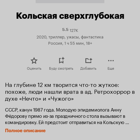
Кольская сверхглубокая
127K
Рейтинг
5.5
Кинопоиска
2020, триллер, ужасы, фантастика
5.5
Россия, 1 ч 55 мин, 18+
Оценить
Буду смотреть
Добавить
Еще
На глубине 12 км творится что-то жуткое: 
похоже, люди нашли врата в ад. Ретрохоррор в 
духе «Нечто» и «Чужого»
СССР, канун 1987 года. Молодую эпидемиолога Анну 
Фёдорову прямо из-за праздничного стола вызывают в 
командировку. Ей предстоит отправиться на Кольскую 
сверхглубокую скважину — самый масштабный 
Полное описание
секретный объект страны, где произошло ЧП. Анна в 