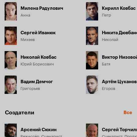
Милена Радулович
Кирилл Ковбас
Анна
Петр
Сергей Иванюк
Никита Дювбан
Михеев
Николай
Николай Ковбас
Виктор Низово
Юрий Борисович
Батя
Вадим Демчог
Артём Цуканов
Григорьев
Егоров
Создатели
Все
Арсений Сюхин
Сергей Торчил
Режиссёр, Сценарист
Сценарист, Прод