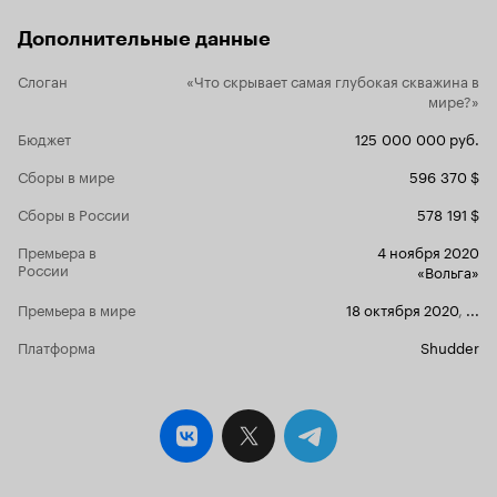
рамках кор
однозначно
Дополнительные данные
полнометра
немного други
Слоган
«Что скрывает самая глубокая скважина в
итоги, можн
мире?»
несмотря н
режиссерск
Бюджет
125 000 000 руб.
достоин вн
российском
Сборы в мире
596 370 $
было и не ф
будущем. Та
Сборы в России
578 191 $
шаги в тако
хоррор, дл
Премьера в
4 ноября 2020
внимание к 
России
«Вольга»
трансформа
событием д
Премьера в мире
18 октября 2020
,
...
российског
Платформа
Shudder