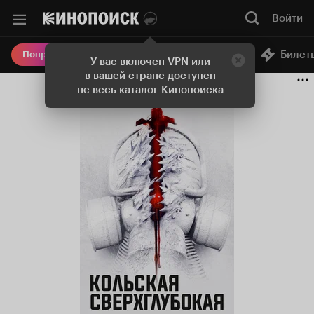
Войти
Онлайн-кинотеатр
Билет
Попробовать Плюс
У вас включен VPN или
в вашей стране доступен
не весь каталог Кинопоиска