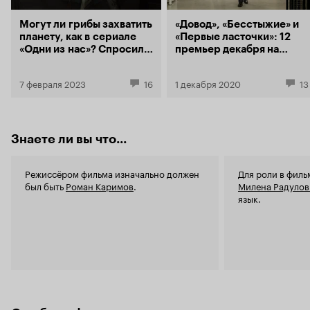
сразу вспом
Могут ли грибы захватить
«Довод», «Бесстыжие» и
и 'Под водо
планету, как в сериале
«Первые ласточки»: 12
подводили 
«Одни из нас»? Спросили
премьер декабря на
и по-насто
у ученых
КиноПоиск HD
те же самые
детской заб
7 февраля 2023
16
1 декабря 2020
13
всего чело
нагнетающа
неизвестнос
эффект зрит
известно, н
Знаете ли вы что...
уедешь, поэ
даже самые
Режиссёром фильма изначально должен
Для роли в филь
достижения
был быть
Роман Каримов
.
Милена Радулов
случае име
язык.
пятой всей
диалогами,
критики. А
советского 
перенести с
структура 
всячески на
абсолютно 
советской 