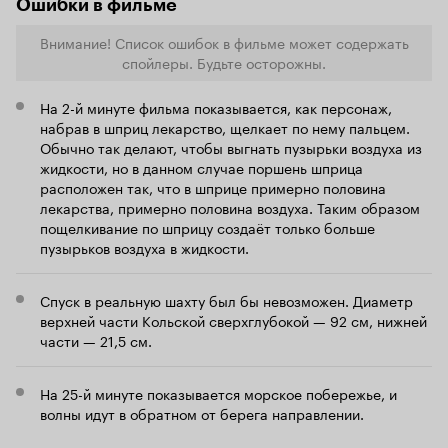
диссонанс 
Ошибки в фильме
почему нель
например, с
Внимание! Список ошибок в фильме может содержать
рамках тизе
спойлеры. Будьте осторожны.
произошла 
биологичес
На 2-й минуте фильма показывается, как персонаж,
приняло ре
набрав в шприц лекарство, щелкает по нему пальцем.
запечатыва
Обычно так делают, чтобы выгнать пузырьки воздуха из
уже потом г
услышали че
жидкости, но в данном случае поршень шприца
подтолкнул
расположен так, что в шприце примерно половина
на подгото
лекарства, примерно половина воздуха. Таким образом
из этой фаб
пощелкивание по шприцу создаёт только больше
объяснить 
пузырьков воздуха в жидкости.
увидеть зри
обманчивый
чтобы люди 
Спуск в реальную шахту был бы невозможен. Диаметр
открыли нам
верхней части Кольской сверхглубокой — 92 см, нижней
самым выпусти
части — 21,5 см.
создатели с
фильм полу
перебор в 
На 25-й минуте показывается морское побережье, и
размывает и
волны идут в обратном от берега направлении.
большом кол
искусственн