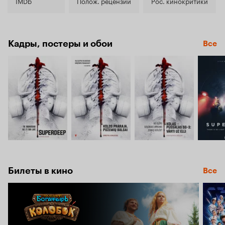
5.5
IMDb
Полож. рецензии
Рос. кинокритики
Кадры, постеры и обои
Все
Билеты в кино
Все