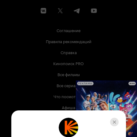
Соглашение
Правила рекомендаций
Справка
Кинопоиск PRO
Все фильмы
Все сериалы
РЕКЛАМА
Что посмотреть
Афиша
Музыка
Телепрограмма