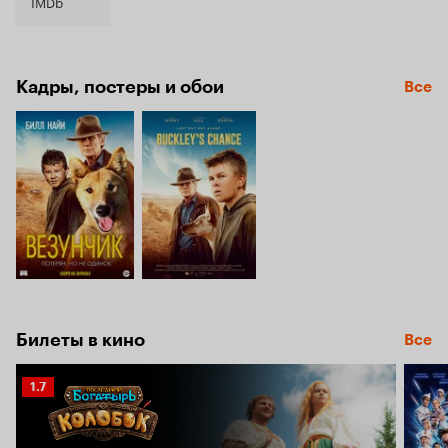
7.5
IMDb
Кадры, постеры и обои
Все
Билеты в кино
Все
Рейтинг
1.7
Кинопоиска
1.7