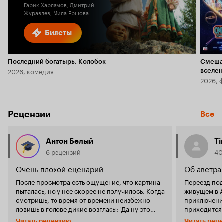
Гарик Харламов, Дмитрий
Журавлев, Мила Ершова
Билеты
Последний богатырь. Колобок
Смеша
2026, комедия
вселе
2026, 
Рецензии
Все
Антон Белый
T
6 рецензий
40
Очень плохой сценарий
Об австра
После просмотра есть ощущение, что картина
Переезд по
пыталась, но у нее скорее не получилось. Когда
живущем в А
смотришь, то время от времени неизбежно
приключени
ловишь в голове дикие возгласы: 'Да ну это
приходится
бред! ', 'Ну как можно было так все испортить?'
дедушки (Б.
Читать рецензию
Читать рец