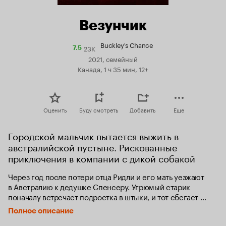
Везунчик
Buckley's Chance
23K
Рейтинг
7.5
Кинопоиска
2021, семейный
7.5
Канада, 1 ч 35 мин, 12+
Оценить
Буду смотреть
Добавить
Еще
Городской мальчик пытается выжить в 
австралийской пустыне. Рискованные 
приключения в компании с дикой собакой
Через год после потери отца Ридли и его мать уезжают 
в Австралию к дедушке Спенсеру. Угрюмый старик 
поначалу встречает подростка в штыки, и тот сбегает 
из дома. Удастся ли ему выжить и найти взаимопонимание 
Полное описание
с семьей?