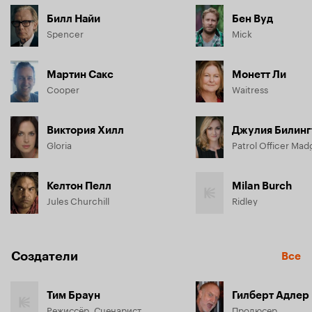
Билл Найи
Бен Вуд
Spencer
Mick
Мартин Сакс
Монетт Ли
Cooper
Waitress
Виктория Хилл
Джулия Билинг
Gloria
Patrol Officer Mad
Келтон Пелл
Milan Burch
Jules Churchill
Ridley
Создатели
Все
Тим Браун
Гилберт Адлер
Режиссёр, Сценарист
Продюсер