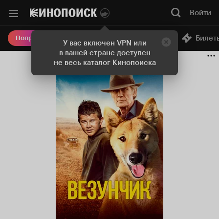
Войти
Онлайн-кинотеатр
Билет
Попробовать Плюс
У вас включен VPN или
в вашей стране доступен
не весь каталог Кинопоиска