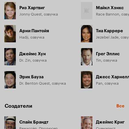
Риз Хартвиг
Майкл Хэнкс
Jonny Quest, озвучка
Арни Пантойя
Тиа Каррере
Hadji, озвучка
Jezebel Jade, озв
Джеймс Хун
Грег Эллис
Dr. Zin, озвучка
Tin, озвучка
Эрик Бауза
Джесс Харнел
Dr. Benton Quest, озвучка
Pan, озвучка
Создатели
Все
Спайк Брандт
Джеймс Криг
Режиссёр, Продюсер
Сценарист