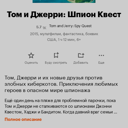
Том и Джерри: Шпион Квест
Tom and Jerry: Spy Quest
1K
Рейтинг
5.7
Кинопоиска
2015, мультфильм, фантастика, боевик
5.7
США, 1 ч 12 мин, 6+
Оценить
Буду смотреть
Добавить
Еще
Том, Джерри и их новые друзья против 
злобных киберкотов. Приключения любимых 
героев в опасном мире шпионажа
Ещё один день на пляже для проблемной парочки, пока 
Том и Джерри не сталкиваются со шпионами Джонни 
Квестом, Хаджи и Бандитом. Когда давний враг семьи 
Квестов, доктор Зин, узнаёт о том, что у Бентона Квеста 
Полное описание
есть орудие решения энергетических проблем мира, он 