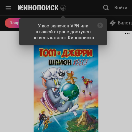
Войти
Онлайн-кинотеатр
Билет
Попробовать Плюс
У вас включен VPN или
в вашей стране доступен
не весь каталог Кинопоиска