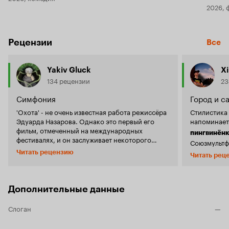
2026, 
Рецензии
Все
Yakiv Gluck
X
134 рецензии
23
Симфония
Город и с
'Охота' - не очень известная работа режиссёра
Стилистика
Эдуарда Назарова. Однако это первый его
напоминает
фильм, отмеченный на международных
пингвинёнк
фестивалях, и он заслуживает некоторого
Союзмультфи
внимания. Начну с того, что это не тот фильм,
воспринима
Читать рецензию
Читать рец
где миролюбивый и добрый Назаров в простой
только бла
форме объяснит детям и их родителям о любви
Мультфильм
к животным. Этот фильм не посмотришь ради
Суета город
забавы всей семьёй, и вряд ли ребёнок будет
постоянног
Дополнительные данные
просить включить его снова и снова. 'Охота' не
спешат туда
поднимет настроение, не развеет грусть, не
вечерних су
Слоган
—
поможет вам расслабиться. Возможно поэтому
соответств
он незаслуженно игнорировался в советские
следующего