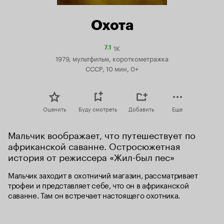
Охота
1K
Рейтинг
7.1
Кинопоиска
1979, мультфильм, короткометражка
7.1
СССР, 10 мин, 0+
Оценить
Буду смотреть
Добавить
Еще
Мальчик воображает, что путешествует по 
африканской саванне. Остросюжетная 
история от режиссера «Жил-был пес»
Мальчик заходит в охотничий магазин, рассматривает 
трофеи и представляет себе, что он в африканской 
саванне. Там он встречает настоящего охотника.