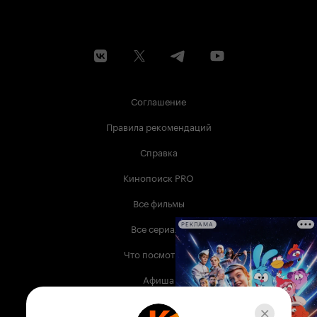
применения, это очень качественный, глубоко
проработанный, интересный в плане
художественной ценности фильм. Людям
любящим 'мультики' можно пройти мимо, но
людям любящим искусство советую
посмотреть.
Соглашение
Правила рекомендаций
Справка
Кинопоиск PRO
Все фильмы
Все сериалы
РЕКЛАМА
Что посмотреть
Афиша
Музыка