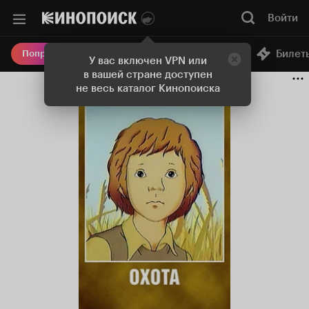
Войти
Онлайн-кинотеатр
Билет
Попробовать Плюс
У вас включен VPN или
в вашей стране доступен
не весь каталог Кинопоиска