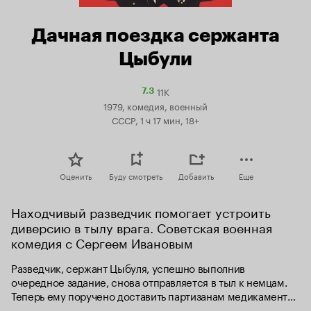
Дачная поездка сержанта
Цыбули
11K
Рейтинг
7.3
Кинопоиска
1979, комедия, военный
7.3
СССР, 1 ч 17 мин, 18+
Оценить
Буду смотреть
Добавить
Еще
Находчивый разведчик помогает устроить 
диверсию в тылу врага. Советская военная 
комедия с Сергеем Ивановым
Разведчик, сержант Цыбуля, успешно выполнив 
очередное задание, снова отправляется в тыл к немцам. 
Теперь ему поручено доставить партизанам медикаменты, 
продовольствие и взрывчатку.
