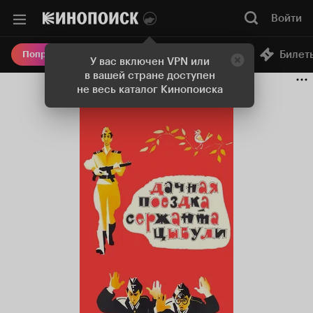
Войти
Онлайн-кинотеатр
Билет
Попробовать Плюс
У вас включен VPN или
в вашей стране доступен
не весь каталог Кинопоиска