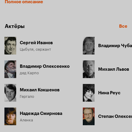
Полное описание
Приняв костры врага за опознавательные сигналы 
партизан, Цыбуля приземляется в логове противника... Но, 
перехитрив своих преследователей и захватив в плен 
Актёры
Все
немецкого майора, он все-таки прорывается к партизанам 
на вражеском бронепоезде.
Сергей Иванов
Владимир Чуб
Цыбуля, сержант
Владимир Олексеенко
Михаил Львов
дед Карпо
Михаил Кокшенов
Нина Реус
Гергало
Надежда Смирнова
Степан Олексе
Аленка