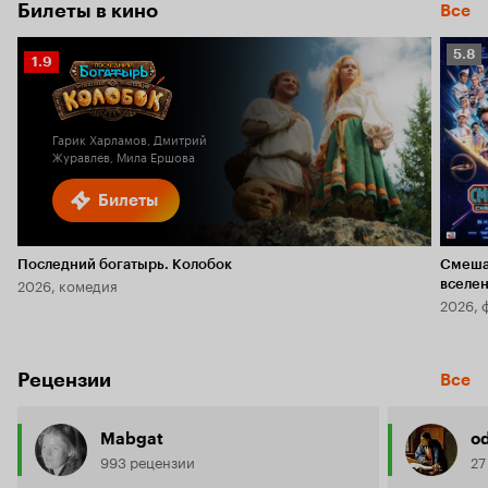
Билеты в кино
Все
Рейт
5.8
Рейтинг
1.9
Кино
Кинопоиска
5.8
1.9
Гарик Харламов, Дмитрий
Журавлев, Мила Ершова
Билеты
Последний богатырь. Колобок
Смеша
2026, комедия
вселе
2026, 
Рецензии
Все
Mabgat
o
993 рецензии
27