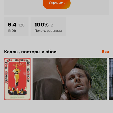
Кинопо
Оценить
7.3
120
2
6.4
100%
IMDb
Полож. рецензии
Кадры, постеры и обои
Все