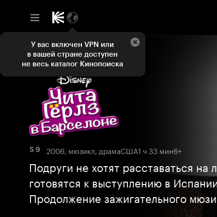
У вас включен VPN или
в вашей стране доступен
не весь каталог Кинопоиска
2006, мюзикл, драма
США
1 ч 33 мин
6+
5 9
Подруги не хотят расставаться на л
готовятся к выступлению в Испании
Продолжение зажигательного мюзи