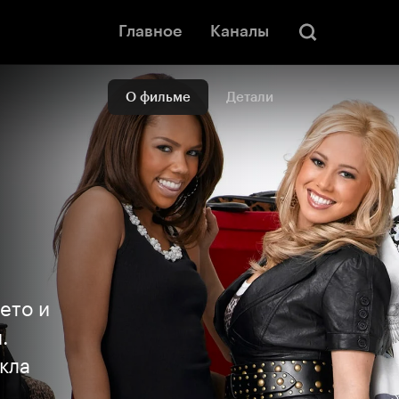
Главное
Каналы
О фильме
Детали
ето и
.
кла