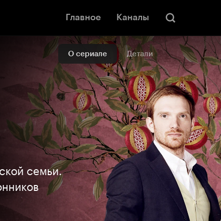
Главное
Каналы
О сериале
Детали
ской семьи.
онников