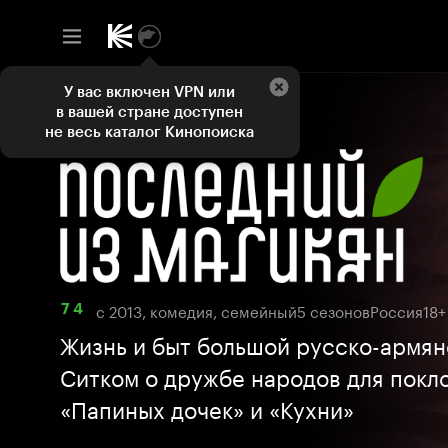
У вас включен VPN или
в вашей стране доступен
не весь каталог Кинопоиска
с 2013, комедия, семейный
5 сезонов
Россия
18+
7 4
Жизнь и быт большой русско-армян
Ситком о дружбе народов для покл
«Папиных дочек» и «Кухни»