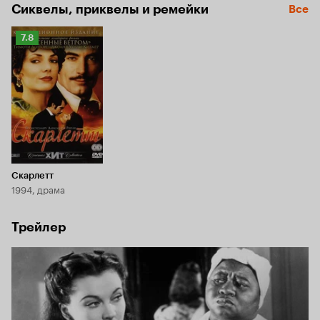
Сиквелы, приквелы и ремейки
Все
настоящую любовь.
Рейтинг
7.8
Кинопоиска
7.8
Скарлетт
1994, драма
Трейлер