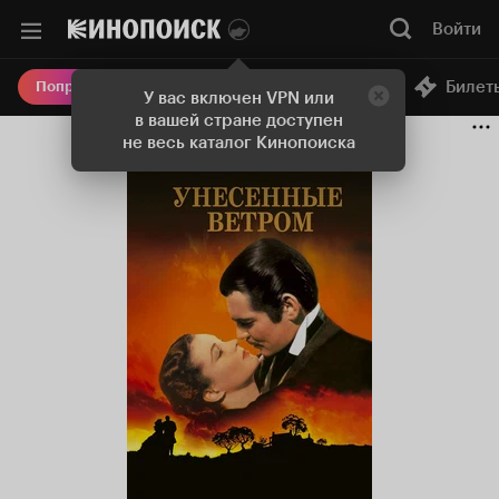
Войти
Онлайн-кинотеатр
Билет
Попробовать Плюс
У вас включен VPN или
в вашей стране доступен
не весь каталог Кинопоиска