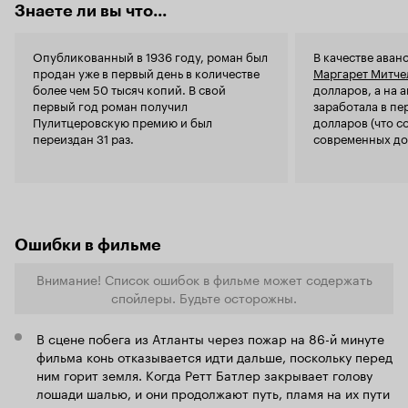
побоюсь этого слова – лучший фильм
Знаете ли вы что...
Голливуда. Настоящего, довоенного
Голливуда, еще не знавшего блеск дешевой
Опубликованный в 1936 году, роман был
В качестве аван
мишуры. Это вершина творчества золотой
продан уже в первый день в количестве
Маргарет Митче
эпохи кинематографа. Вы не задумывались,
более чем 50 тысяч копий. В свой
долларов, а на 
почему с сороковых годов и по сей день, ни
первый год роман получил
заработала в пе
один режиссер не дерзнул сделать еще одну
Пулитцеровскую премию и был
долларов (что с
экранизацию «Унесенных ветром»? Ведь это
переиздан 31 раз.
современных до
лакомая, любимая всеми история! Да потому
что Селзник воплотил такой небывалой силы,
красочности и духовности фильм, что ему не
будет равных. Любой актер и любая актриса,
дерзнувшие сыграть Ретта и Скарлетт никогда
не сделают того, что удалось Кларку Гейблу и
Вивьен Ли. Они могут сыграть этих героев, но
Ошибки в фильме
они никогда не станут этими героями. Это
искусство. Это жизнь. Это эпоха.
Тара для
Внимание! Список ошибок в фильме может содержать
Скарлетт О’Хара.
«Тара была ее судьбой, ее
спойлеры. Будьте осторожны.
полем битвы, и она должна эту битву
Ох, уж эта зеленоглазая
выиграть»
В сцене побега из Атланты через пожар на 86-й минуте
жизнерадостная кокетка! Скарлетт О’Хара –
фильма конь отказывается идти дальше, поскольку перед
самая неоднозначная героиня «Унесенных
ним горит земля. Когда Ретт Батлер закрывает голову
ветром». Женщина, которую не сломят никакие
лошади шалью, и они продолжают путь, пламя на их пути
беды, потому что она – воплощение жизни.