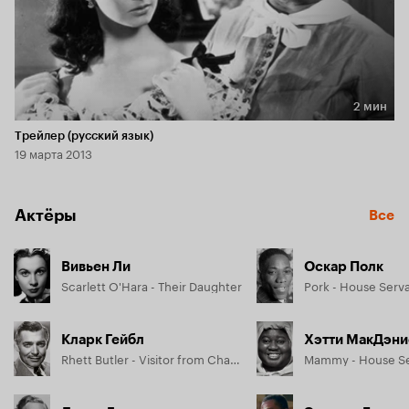
2 мин
Длительность 2 мин
Трейлер (русский язык)
19 марта 2013
Актёры
Все
Вивьен Ли
Оскар Полк
Scarlett O'Hara - Their Daughter
Pork - House Serv
Кларк Гейбл
Хэтти МакДэни
Rhett Butler - Visitor from Charleston
Mammy - House S