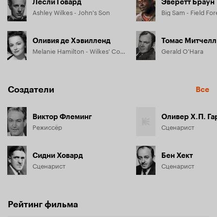
Лесли Говард
Эверетт Браун
Ashley Wilkes - John's Son
Big Sam - Field F
Оливия де Хэвилленд
Томас Митчелл
Melanie Hamilton - Wilkes' Cousin
Gerald O'Hara
Создатели
Все
Виктор Флеминг
Оливер Х.П. Га
Режиссёр
Сценарист
Сидни Ховард
Бен Хект
Сценарист
Сценарист
Рейтинг фильма