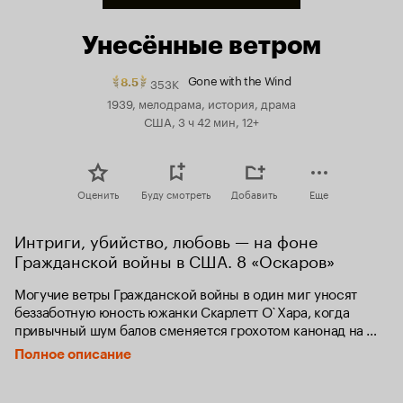
Унесённые ветром
Gone with the Wind
353K
Рейтинг
8.5
Кинопоиска
1939, мелодрама, история, драма
8.5.
США, 3 ч 42 мин, 12+
топ
250
Оценить
Буду смотреть
Добавить
Еще
Интриги, убийство, любовь — на фоне 
Гражданской войны в США. 8 «Оскаров»
Могучие ветры Гражданской войны в один миг уносят 
беззаботную юность южанки Скарлетт О`Хара, когда 
привычный шум балов сменяется грохотом канонад на 
подступах к родному дому. Для молодой женщины, 
Полное описание
вынужденной бороться за новую жизнь на разоренной 
земле, испытания и лишения становятся шансом 
переосмыслить идеалы, обрести веру в себя и найти 