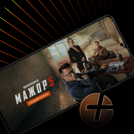
ирландца. Кроме Тары, есть в жизни Скарлетт
еще две натуральные, не ложные вещи. Дружба
Мелани и любовь Ретта. Сама того не
осознавая, она черпает в них силы, чтобы жить.
Однако, Скарлетт, не привыкшая к
самоанализу, не ценит их чувств. Только
потеряв Мелани и разбив сердце Ретта, она
понимает чего лишилась. Это ее боль. Ее крест.
После этого с глаз спадает пелена и она
понимает, что по-настоящему истинно в
жизни. Впервые деньги ей больше не нужны.
Вивьен Ли, сыгравшая эту героиню,
безупречная Скарлетт О’Хара. Актриса,
удостоившаяся похвалы самой Маргарет
Митчелл. Дэвид О.Селзник не мог найти
актрису на роль Скарлетт. Многие именитые
актрисы получили от ворот поворот. Время
шло. Боссы, дававшие деньги на фильм,
злились, а Селзник упорно искал среди сотен
претенденток одну-единственную. Какова
была его радость, когда ему встретилась
Вивьен Ли, тогда еще не известная
начинающая актриса. Позже Селзник
признается: «она задорно посмотрела на меня
из-под шляпки, и я понял, что поймал взгляд