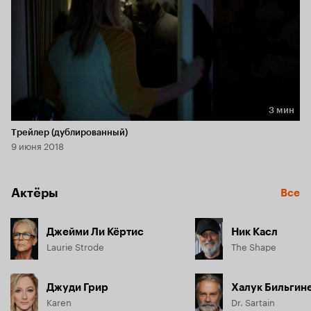
3 мин
Длительность 3 мин
Трейлер (дублированный)
9 июня 2018
Актёры
Все
Джейми Ли Кёртис
Ник Касл
Laurie Strode
The Shape
Джуди Грир
Халук Бильгин
Karen
Dr. Sartain