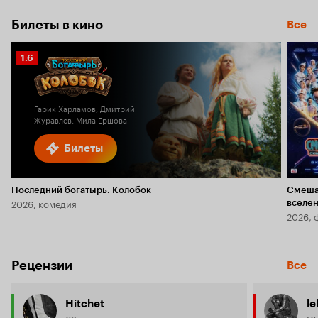
Билеты в кино
Все
Рейтинг
1.6
Кинопоиска
1.6
Гарик Харламов, Дмитрий
Журавлев, Мила Ершова
Билеты
Последний богатырь. Колобок
Смеша
2026, комедия
вселе
2026, 
Рецензии
Все
Hitchet
le
63 рецензии
16