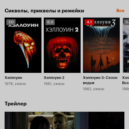
Сиквелы, приквелы и ремейки
Все
Рейтинг
Рейтинг
Рейтинг
Р
7.0
6.5
4.1
5
Кинопоиска
Кинопоиска
Кинопоиска
К
7.0
6.5
4.1
5.
Хэллоуин
Хэллоуин 2
Хэллоуин 3: Сезон
Хэл
1978, ужасы
1981, ужасы
ведьм
Воз
1982, ужасы
198
Май
Трейлер