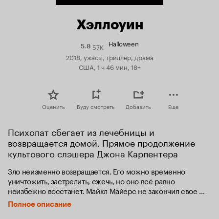
Хэллоуин
Halloween
57K
Рейтинг
5.8
Кинопоиска
2018, ужасы, триллер, драма
5.8
США, 1 ч 46 мин, 18+
Оценить
Буду смотреть
Добавить
Еще
Психопат сбегает из лечебницы и 
возвращается домой. Прямое продолжение 
культового слэшера Джона Карпентера
Зло неизменно возвращается. Его можно временно 
уничтожить, застрелить, сжечь, но оно всё равно 
неизбежно восстанет. Майкл Майерс не закончил свое 
дело в Хэддонфилде, и скоро он вернётся в родной город, 
Полное описание
чтобы снова убивать.