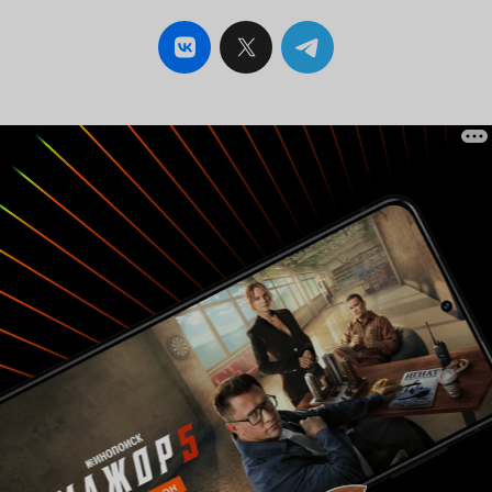
твистом. Финальная схватка и сцена с огнем
была некой отсылкой к культовой сцене в
госпитале из второй части. Зал хлопал от
восторга и в воздухе царила приятная грустная
ностальгия. Объективно, фильм не изобретает
ничего нового и не пытается переосмыслить
жанр хорроров, а идет уверенными шагами по
проверенной тропинке. Что касается той
массы зрителей, которая не знакома с
франшизой и не разбирается во вселенной
Хэллоуина, то скорее всего фильм зайдет как
очередной проходной слэшер. Однако,
тщательное и кропотливое внимание к деталям
будет обязательно замечено и оценено по
достоинству фанатами, коими и является
целевая аудитория нового
.
«Halloween»
. 8 из 10
Майкл Майерс еще вернется