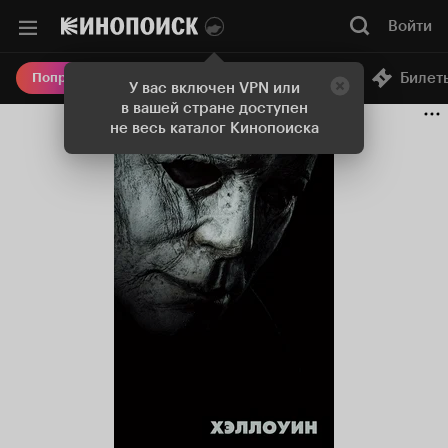
Войти
Онлайн-кинотеатр
Билет
Попробовать Плюс
У вас включен VPN или
в вашей стране доступен
не весь каталог Кинопоиска