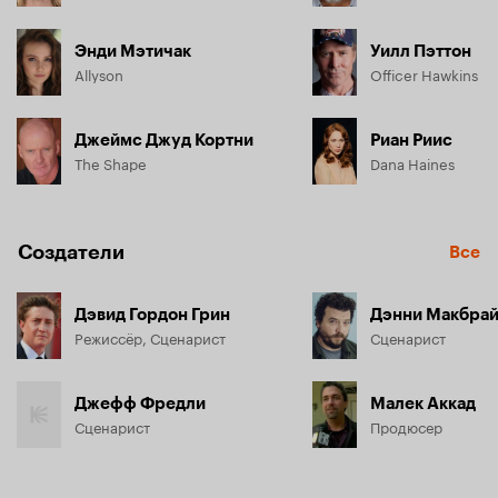
Энди Мэтичак
Уилл Пэттон
Allyson
Officer Hawkins
Джеймс Джуд Кортни
Риан Риис
The Shape
Dana Haines
Создатели
Все
Дэвид Гордон Грин
Дэнни Макбра
Режиссёр, Сценарист
Сценарист
Джефф Фредли
Малек Аккад
Сценарист
Продюсер