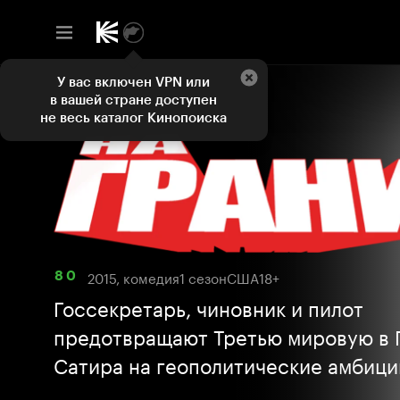
У вас включен VPN или
в вашей стране доступен
не весь каталог Кинопоиска
2015, комедия
1 сезон
США
18+
8 0
Госсекретарь, чиновник и пилот
предотвращают Третью мировую в 
Сатира на геополитические амбиц