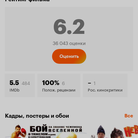
6.2
Рейтинг
36 043 оценки
Кинопо
Оценить
6.2
484
6
1
5.5
100%
–
IMDb
Полож. рецензии
Рос. кинокритики
Кадры, постеры и обои
Все