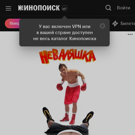
Войти
Онлайн-кинотеатр
Билет
Попробовать Плюс
У вас включен VPN или
в вашей стране доступен
не весь каталог Кинопоиска