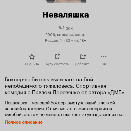
Неваляшка
36K
Рейтинг
6.2
Кинопоиска
2006, комедия, спорт
6.2
Россия, 1 ч 32 мин, 18+
Оценить
Буду смотреть
Добавить
Еще
Боксер-любитель вызывает на бой 
непобедимого тяжеловеса. Спортивная 
комедия с Павлом Деревянко от автора «ДМБ»
Неваляшка – молодой боксер, выступающий в легкой 
весовой категории. Отличаясь от своих соперников 
худобой, он, тем не менее, с легкостью укладывает их на 
ринг. Устав от «легких» побед, Неваляшка жаждет 
Полное описание
нокаутировать противника посерьезнее.
