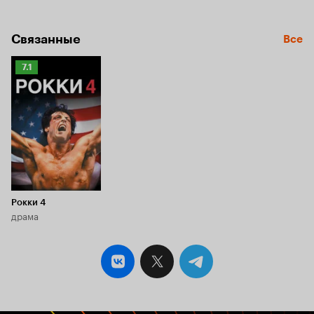
Связанные
Все
Рейтинг
7.1
Кинопоиска
7.1
Рокки 4
драма