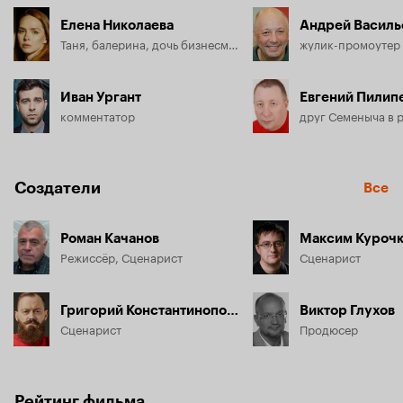
Елена Николаева
Андрей Василь
Таня, балерина, дочь бизнесмена
Иван Ургант
Евгений Пилип
комментатор
друг Семеныча в 
Создатели
Все
Роман Качанов
Максим Куроч
Режиссёр, Сценарист
Сценарист
Григорий Константинопольский
Виктор Глухов
Сценарист
Продюсер
Рейтинг фильма