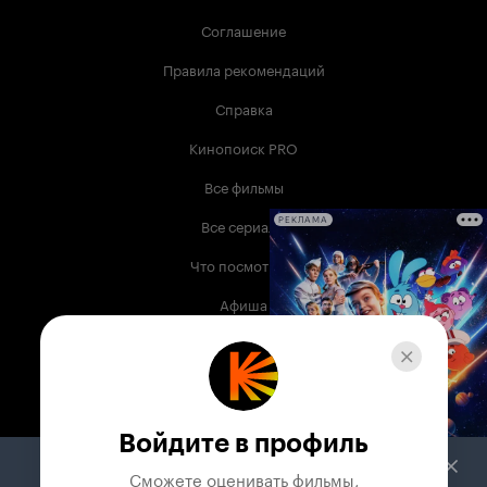
Соглашение
Правила рекомендаций
Справка
Кинопоиск PRO
Все фильмы
Все сериалы
РЕКЛАМА
Что посмотреть
Афиша
Музыка
Телепрограмма
Книги
Войдите в профиль
Служба поддержки
Сможете оценивать фильмы,
