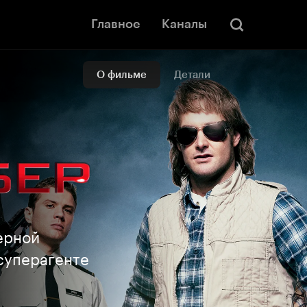
Главное
Каналы
О фильме
Детали
ерной
суперагенте