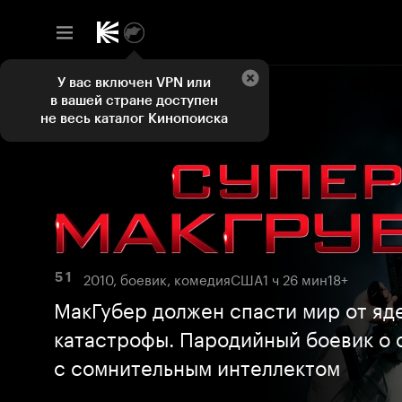
У вас включен VPN или
в вашей стране доступен
не весь каталог Кинопоиска
2010, боевик, комедия
США
1 ч 26 мин
18+
5 1
МакГубер должен спасти мир от яд
катастрофы. Пародийный боевик о 
с сомнительным интеллектом