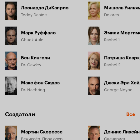
Леонардо ДиКаприо
Мишель Уилья
Teddy Daniels
Dolores
Марк Руффало
Эмили Мортим
Chuck Aule
Rachel 1
Бен Кингсли
Патриша Кларк
Dr. Cawley
Rachel 2
Макс фон Сюдов
Джеки Эрл Хей
Dr. Naehring
George Noyce
Создатели
Все
Мартин Скорсезе
Деннис Лихейн
Режиссёр, Продюсер
Сценарист