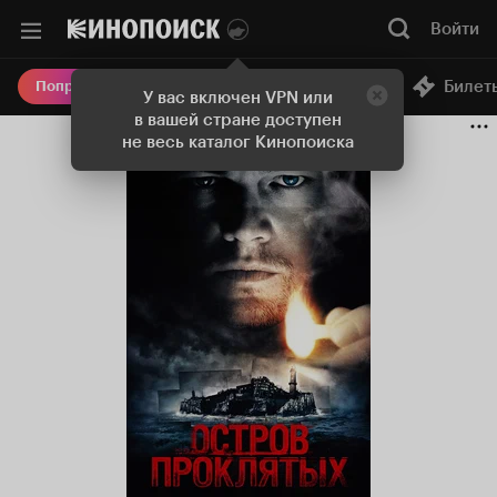
Войти
Онлайн-кинотеатр
Билет
Попробовать Плюс
У вас включен VPN или
в вашей стране доступен
не весь каталог Кинопоиска