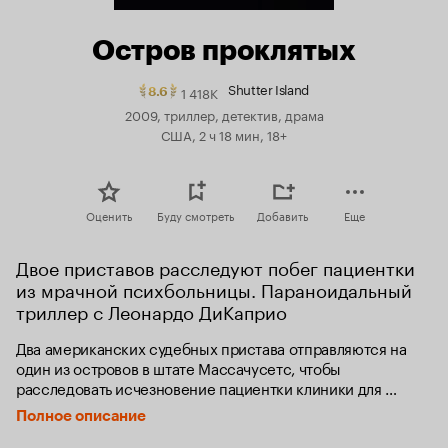
Остров проклятых
Shutter Island
1 418K
Рейтинг
8.6
Кинопоиска
2009, триллер, детектив, драма
8.6.
США, 2 ч 18 мин, 18+
топ
250
Оценить
Буду смотреть
Добавить
Еще
Двое приставов расследуют побег пациентки 
из мрачной психбольницы. Параноидальный 
триллер с Леонардо ДиКаприо
Два американских судебных пристава отправляются на 
один из островов в штате Массачусетс, чтобы 
расследовать исчезновение пациентки клиники для 
умалишенных преступников. При проведении 
Полное описание
расследования им придется столкнуться с паутиной лжи, 
обрушившимся ураганом и смертельным бунтом 