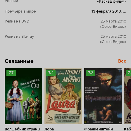
«Каскад фильм»
глубины во
именитых р
Премьера в мире
13 февраля 2010
,
...
Дэвид Фин
его нового
Релиз на DVD
25 марта 2010
множество р
«Союз-Видео»
ошибетесь, 
первостепе
Релиз на Blu-ray
25 марта 2010
смешивание
«Союз-Видео»
интерпрет
присутствуе
сюжетная ос
Связанные
Все
произведен
сценарист
Рейтинг
Рейтинг
Рейтинг
Р
7.7
7.4
7.2
7
протяжении 
Кинопоиска
Кинопоиска
Кинопоиска
соединяетс
К
переходящая
7.7
7.4
7.2
7.
примесью г
сторона кар
но и делает
действо интереснее. Во
равнодушны
возможно ли
бескомпром
острова
Ша
Волшебник страны
Лора
Франкенштейн
Каб