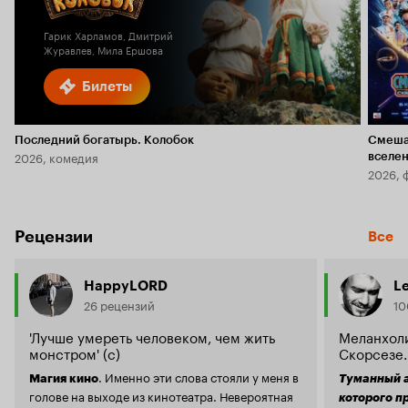
2.8
Гарик Харламов, Дмитрий
Журавлев, Мила Ершова
Билеты
Последний богатырь. Колобок
Смеша
2026, комедия
вселе
2026, 
Рецензии
Все
HappyLORD
L
26 рецензий
10
'Лучше умереть человеком, чем жить
Меланхоли
монстром' (с)
Скорсезе.
. Именно эти слова стояли у меня в
Магия кино
Туманный а
голове на выходе из кинотеатра. Невероятная
которого пр