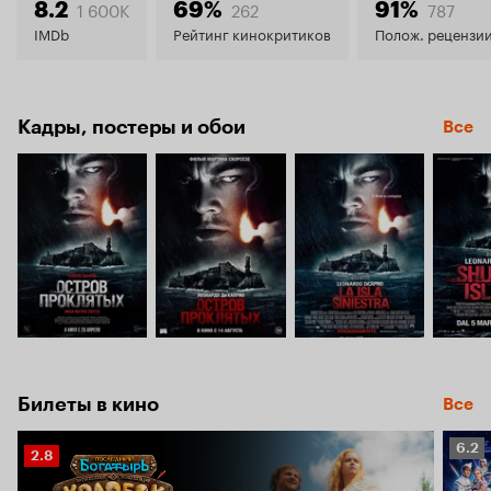
8.6
1 600K
262
787
8.2
69%
91%
IMDb
Рейтинг кинокритиков
Полож. рецензи
Кадры, постеры и обои
Все
Билеты в кино
Все
Рейт
6.2
Рейтинг
2.8
Кино
Кинопоиска
6.2