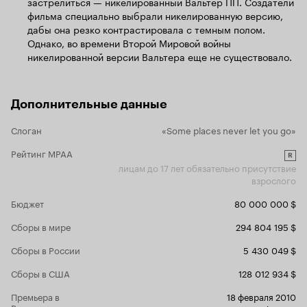
застрелиться — никелированный Вальтер ПП. Создатели
четвертая совместная работа после 'Авиатора',
подозрения
фильма специально выбрали никелированную версию,
'Банд Нью-Йорка' и 'Отступников'. Очень
где правда,
несправедливо, что его так игнорируют. Хотя
больший по
дабы она резко контрастировала с темным полом.
если подумать, Скорсезе своего Оскара тоже
места. Кар
Однако, во времени Второй Мировой войны
десятки лет ждал... Ну это лирическое
никелированной версии Вальтера еще не существовало.
проклятых
отступление, важно другое: в этом фильме он
удается сам
сыграл одну из своих лучших ролей в карьере.
напряженной
Это просто нужно видеть. Тут и без
играть с со
Станиславского встанешь и крикнешь 'Верю' на
Дополнительные данные
финал вовсе
весь зал! Не знаю, что дальше и писать. Этот
оставляя со
фильм должен лежать на полочке рядом с
Слоган
«Some places never let you go»
э
Скорсезе
томиками Кафки и Камю, ведь именно их
неповторим
атмосфера так мастерски ожила в 'Острове
Рейтинг MPAA
R
восхищаться
проклятых' гениального режиссера. Тут без
лицам до 17 лет обязательно присутствие
строгих ки
вопросов. 10 из 10
взрослого
работах он
режиссерск
Бюджет
80 000 000 $
индивидуал
повествован
Сборы в мире
294 804 195 $
разнообраз
выражением
Сборы в России
5 430 049 $
подумать, ч
жанром три
Сборы в США
128 012 934 $
ленты «Ост
Премьера в
18 февраля 2010
соперничать
России