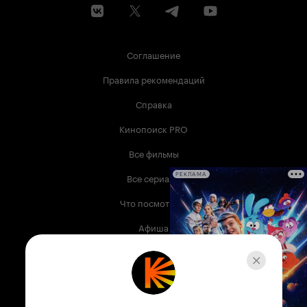
Соглашение
Правила рекомендаций
Справка
Кинопоиск PRO
Все фильмы
Все сериалы
РЕКЛАМА
Что посмотреть
Афиша
Музыка
Телепрограмма
Книги