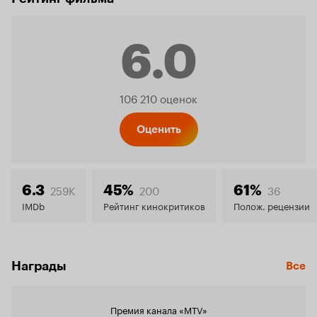
6.0
Рейтинг
106 210 оценок
Кинопо
Оценить
6.0
259K
200
36
6.3
45%
61%
IMDb
Рейтинг кинокритиков
Полож. рецензии
Награды
Все
Премия канала «MTV»