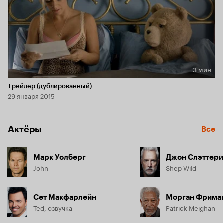
3 мин
Длительность 3 мин
Трейлер (дублированный)
29 января 2015
Актёры
Все
Марк Уолберг
Джон Слэттери
John
Shep Wild
Сет Макфарлейн
Морган Фрима
Ted, озвучка
Patrick Meighan