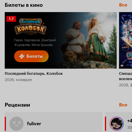
Билеты в кино
Все
Рейтинг
1.7
Кинопоиска
1.7
Гарик Харламов, Дмитрий
Журавлев, Мила Ершова
Билеты
Последний богатырь. Колобок
Смеша
2026, комедия
вселе
2026, 
Рецензии
Все
+
fuliver
30