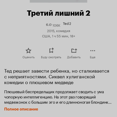
Третий лишний 2
Ted 2
106K
Рейтинг
6.0
Кинопоиска
2015, комедия
6.0
США, 1 ч 55 мин, 18+
Оценить
Буду смотреть
Добавить
Еще
Тед решает завести ребенка, но сталкивается 
с неприятностями. Сиквел хулиганской 
комедии о плюшевом медведе
Плюшевый беспредельщик продолжает сводить с ума 
чопорную интеллигенцию. На этот раз говорящий 
медвежонок с большим эго и его длинноногая блондинка 
решили завести ребёнка. Там, где не постаралась 
Полное описание
природа, на помощь приходят звёздные доноры, 