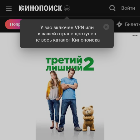
Войти
Онлайн-кинотеатр
Билет
Попробовать Плюс
У вас включен VPN или
в вашей стране доступен
не весь каталог Кинопоиска