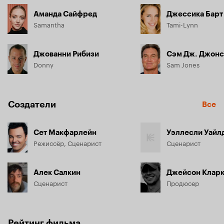
Аманда Сайфред
Джессика Барт
Samantha
Tami-Lynn
Джованни Рибизи
Сэм Дж. Джонс
Donny
Sam Jones
Создатели
Все
Сет Макфарлейн
Уэллесли Уайл
Режиссёр, Сценарист
Сценарист
Алек Салкин
Джейсон Клар
Сценарист
Продюсер
Рейтинг фильма