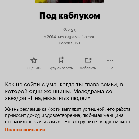
Под каблуком
2K
Рейтинг
6.5
Кинопоиска
с 2014, мелодрама, 1 сезон
6.5
Россия, 12+
Оценить
Буду смотреть
Добавить
Еще
Как не сойти с ума, когда ты глава семьи, в 
которой одни женщины. Мелодрама со 
звездой «Неадекватных людей»
Жизнь рекламщика Кости выглядит успешной: его работа 
приносит доход и удовлетворение, любимая женщина 
согласилась выйти замуж.  Но все рушится в один момент: 
отец Кости умирает, и на его руках оказывается не только 
Полное описание
семейное дело – фирма-производитель женской обуви, но 