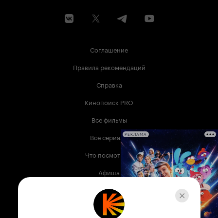
Соглашение
Правила рекомендаций
Справка
Кинопоиск PRO
Все фильмы
Все сериалы
РЕКЛАМА
Что посмотреть
Афиша
Музыка
Телепрограмма