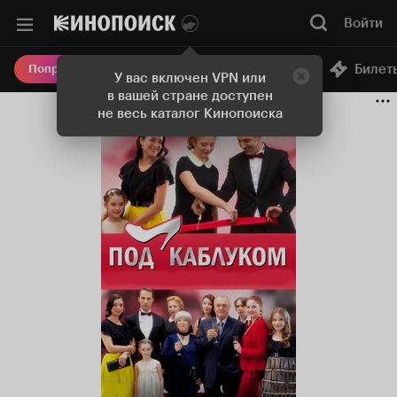
Войти
Онлайн-кинотеатр
Билет
Попробовать Плюс
У вас включен VPN или
в вашей стране доступен
не весь каталог Кинопоиска