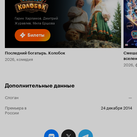
Кинопоиска
5.8
1.9
Гарик Харламов, Дмитрий
Журавлев, Мила Ершова
Билеты
Последний богатырь. Колобок
Смеша
2026, комедия
вселе
2026, 
Дополнительные данные
Слоган
—
Премьера в
24 декабря 2014
России