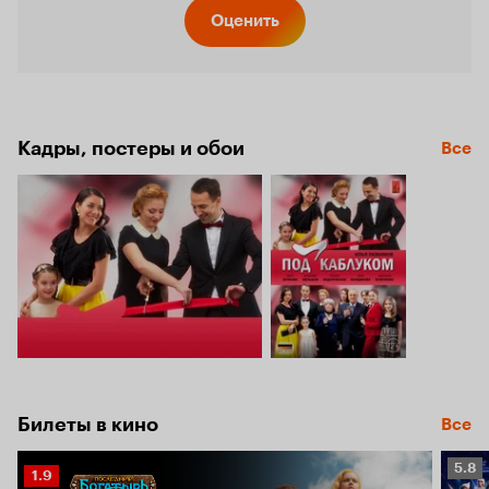
Кинопо
Оценить
6.5
Кадры, постеры и обои
Все
Билеты в кино
Все
Рейт
5.8
Рейтинг
1.9
Кино