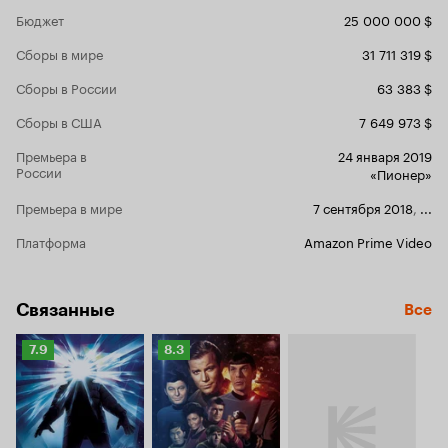
Бюджет
25 000 000 $
Сборы в мире
31 711 319 $
Сборы в России
63 383 $
Сборы в США
7 649 973 $
Премьера в
24 января 2019
России
«Пионер»
Премьера в мире
7 сентября 2018
,
...
Платформа
Amazon Prime Video
Связанные
Все
Рейтинг
Рейтинг
7.9
8.3
Кинопоиска
Кинопоиска
7.9
8.3