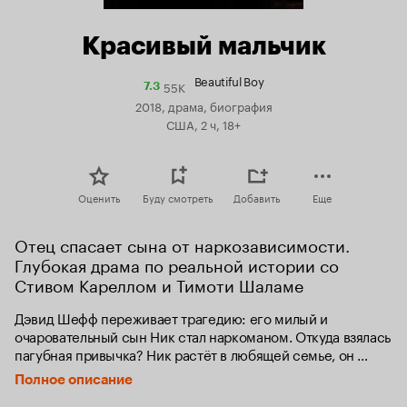
Красивый мальчик
Beautiful Boy
55K
Рейтинг
7.3
Кинопоиска
2018, драма, биография
7.3
США, 2 ч, 18+
Оценить
Буду смотреть
Добавить
Еще
Отец спасает сына от наркозависимости. 
Глубокая драма по реальной истории со 
Стивом Кареллом и Тимоти Шаламе
Дэвид Шефф переживает трагедию: его милый и 
очаровательный сын Ник стал наркоманом. Откуда взялась 
пагубная привычка? Ник растёт в любящей семье, он 
отлично учится, ни в чём не нуждается. Развод родителей 
Полное описание
прошёл спокойно. С матерью, живущей в Лос-Анджелесе, 