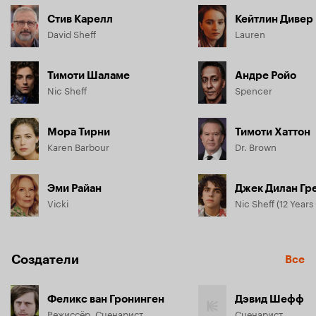
Стив Карелл
Кейтлин Дивер
David Sheff
Lauren
Тимоти Шаламе
Андре Ройо
Nic Sheff
Spencer
Мора Тирни
Тимоти Хаттон
Karen Barbour
Dr. Brown
Эми Райан
Джек Дилан Гр
Vicki
Nic Sheff (12 Years
Создатели
Все
Феликс ван Гронинген
Дэвид Шефф
Режиссёр, Сценарист
Сценарист