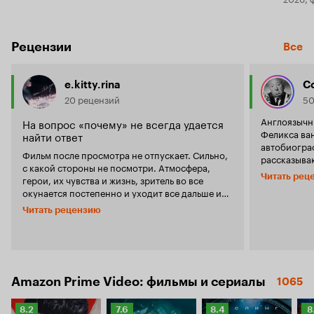
Рецензии
Все
e.kitty.rina
С
20 рецензий
50
Англоязычн
На вопрос «почему» не всегда удается
Феликса ва
найти ответ
автобиогра
Фильм после просмотра не отпускает. Сильно,
рассказыва
с какой стороны не посмотри. Атмосфера,
наркотичес
Читать рец
герои, их чувства и жизнь, зритель во все
Взаимоотнош
окунается постепенно и уходит все дальше и
преодолева
дальше от берега. Этот фильм действительно
сложностей,
Читать рецензию
путешествие. Ты смотришь на этого
такой? Поначалу своим настроением фильм
прекрасного мальчика (а он действительно
напоминает
прекрасный - красивый, трогательный, умный),
безысходная
и ждешь, что просмотром этого фильма
вынужденны
ответишь на вопрос, почему, почему все так, а
которых жив
не иначе? Почему он стал наркоманом? Но есть
Amazon Prime Video: фильмы и сериалы
1065
фильмы, кон
ли на самом деле ответ на этот вопрос?!
только прон
Конечно, можно и нужно ненадолго уйти в
Карэлл) - у
Рейтинг
Рейтинг
Рейтинг
Р
8.2
7.6
8.4
8