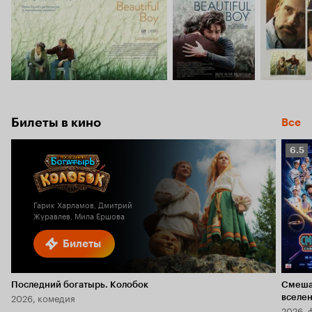
Билеты в кино
Все
Рейт
6.5
Кино
6.5
Гарик Харламов, Дмитрий
Журавлев, Мила Ершова
Билеты
Последний богатырь. Колобок
Смеша
2026, комедия
вселе
2026, 