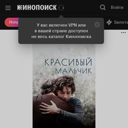
Войти
Онлайн-кинотеатр
Билет
Попробовать Плюс
У вас включен VPN или
в вашей стране доступен
не весь каталог Кинопоиска