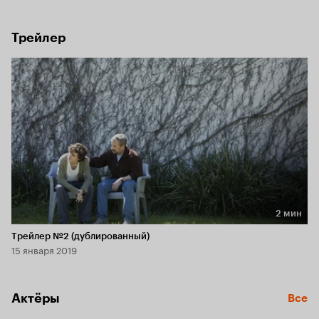
Ник общается до сих пор. Пытаясь найти ответы, Дэвид 
вспоминает, каким ребёнок был раньше — вдумчивым и 
красивым мальчиком.
Трейлер
2 мин
Длительность 2 мин
Трейлер №2 (дублированный)
15 января 2019
Актёры
Все