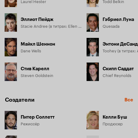
Laurel Hester
Todd Belkin
Эллиот Пейдж
Гэбриел Луна
Stacie Andree (в титрах: Ellen Page)
Quesada
Майкл Шеннон
Энтони ДеСанд
Dane Wells
Стив Карелл
Скипп Саддат
Steven Goldstein
Chief Reynolds
Создатели
Все
Питер Соллетт
Келли Буш
Режиссёр
Продюсер