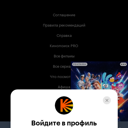
Соглашение
Правила рекомендаций
Справка
Кинопоиск PRO
Все фильмы
Все сериалы
РЕКЛАМА
Что посмотреть
Афиша
Музыка
Телепрограмма
Книги
Войдите в профиль
Служба поддержки