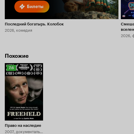
Билеты
Последний богатырь. Колобок
Смеша
2026, комедия
вселе
2026, 
Похожие
Рейтинг
7.6
Кинопоиска
7.6
Право на наследие
2007, документальный