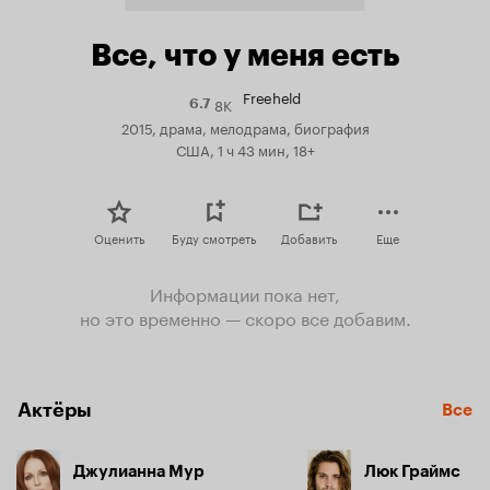
Все, что у меня есть
Freeheld
8K
Рейтинг
6.7
Кинопоиска
2015, драма, мелодрама, биография
6.7
США, 1 ч 43 мин, 18+
Оценить
Буду смотреть
Добавить
Еще
Информации пока нет,
но это временно — скоро все добавим.
Актёры
Все
Джулианна Мур
Люк Граймс