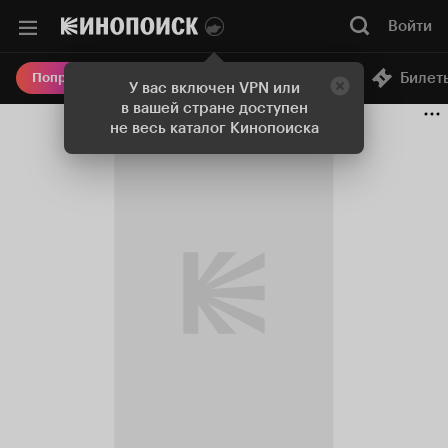
Войти
Онлайн-кинотеатр
Билет
Попробовать Плюс
У вас включен VPN или
в вашей стране доступен
не весь каталог Кинопоиска