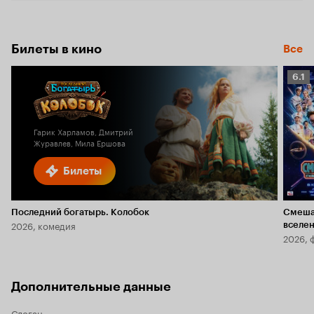
Билеты в кино
Все
Рейт
6.1
Кино
6.1
Гарик Харламов, Дмитрий
Журавлев, Мила Ершова
Билеты
Последний богатырь. Колобок
Смеша
2026, комедия
вселе
2026, 
Дополнительные данные
Слоган
—