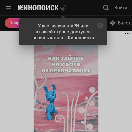
Войти
Онлайн-кинотеатр
Билет
Попробовать Плюс
У вас включен VPN или
в вашей стране доступен
не весь каталог Кинопоиска