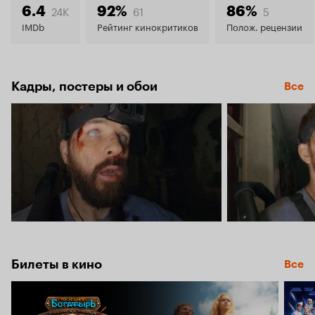
5.9
24K
61
5
6.4
92%
86%
IMDb
Рейтинг кинокритиков
Полож. рецензии
Кадры, постеры и обои
Все
Билеты в кино
Все