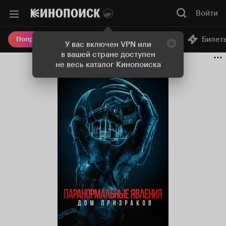
Войти
Онлайн-кинотеатр
Билет
Попробовать Плюс
У вас включен VPN или
в вашей стране доступен
не весь каталог Кинопоиска