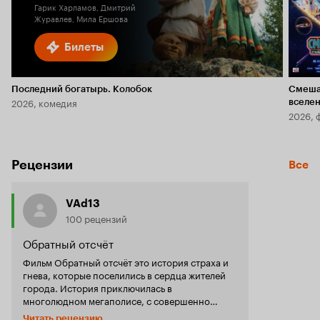
Гарик Харламов, Дмитрий
Журавлев, Мила Ершова
Билеты
Последний богатырь. Колобок
Смеша
2026, комедия
вселе
2026, 
Рецензии
Все
VAd13
100 рецензий
Обратный отсчёт
Фильм Обратный отсчёт это история страха и
гнева, которые поселились в сердца жителей
города. История приключилась в
многолюдном мегаполисе, с совершенно
обычной семьей, а точнее с маленьким
Читать рецензию