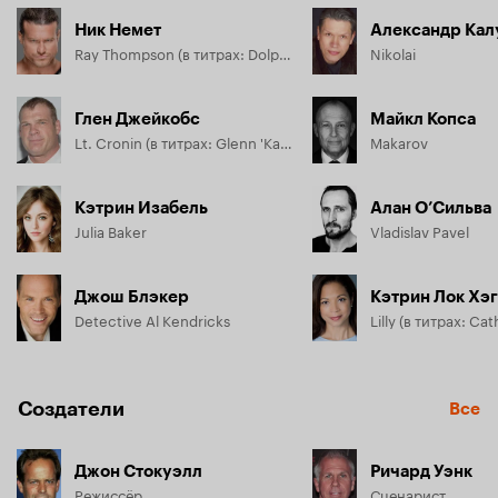
Ник Немет
Александр Кал
Ray Thompson (в титрах: Dolph Ziggler)
Nikolai
Глен Джейкобс
Майкл Копса
Lt. Cronin (в титрах: Glenn 'Kane' Jacobs)
Makarov
Кэтрин Изабель
Алан О’Сильва
Julia Baker
Vladislav Pavel
Джош Блэкер
Кэтрин Лок Хэг
Detective Al Kendricks
Создатели
Все
Джон Стокуэлл
Ричард Уэнк
Режиссёр
Сценарист