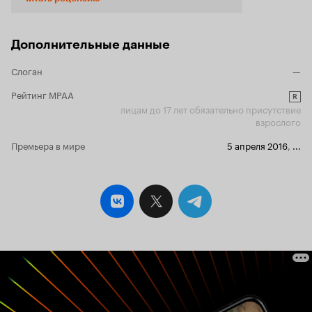
мальчиком, который оказался ни в то время ни
в том месте. Обезумевший преступник похитил
мальчика и прицепил к его телу пояс из
взрывчатки. Мужчина не выдвинул ни одного
Дополнительные данные
выполнимого условия, лишь угрожал тем, что
подорвет мальчика в многолюдном месте.
Слоган
—
Полиция города в шоке, они не могут
действовать без устава, потому лишь ведут
Рейтинг MPAA
R
бессмысленные переговоры. Но отсчет уже
лицам до 17 лет обязательно присутствие
пошел, жизнь мальчика измеряется секундами.
взрослого
На помощь ему пускается полицейский Рэй,
который не намерен слушать приказов. Год
Премьера в мире
5 апреля 2016
,
...
назад его сын трагично погиб, поэтому он
понимает чувства несчастных родителей. В
этом фильме смешено все - страх, ярость и
гнев, каждое переживание героев было
передано на экраны замечательной игрой
актеров. Чем закончиться эта волнительная и в
то же время страшная история. Фильм мне
оставил положительные незабываемые эмоции
и море странных ощущений, смотрится на
одном дыхании, фильм на протяжении всего
времени не заставляет скучать, и даже не охота
останавливать просмотр что бы допустим
сходить за едой. Игра актёров превосходна, а