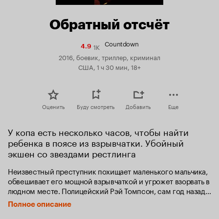
Обратный отсчёт
Countdown
1K
Рейтинг
4.9
Кинопоиска
2016, боевик, триллер, криминал
4.9
США, 1 ч 30 мин, 18+
Оценить
Буду смотреть
Добавить
Еще
У копа есть несколько часов, чтобы найти 
ребенка в поясе из взрывчатки. Убойный 
экшен со звездами рестлинга
Неизвестный преступник похищает маленького мальчика, 
обвешивает его мощной взрывчаткой и угрожет взорвать в 
людном месте. Полицейский Рэй Томпсон, сам год назад 
потерявший сына, берет правосудие в свои руки. 
Полное описание
Обратный отсчёт начинается...