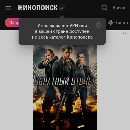
Войти
Онлайн-кинотеатр
Билет
Попробовать Плюс
У вас включен VPN или
в вашей стране доступен
не весь каталог Кинопоиска