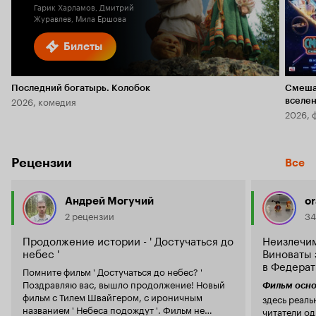
Гарик Харламов, Дмитрий
Журавлев, Мила Ершова
Билеты
Последний богатырь. Колобок
Смеша
2026, комедия
вселе
2026, 
Рецензии
Все
Андрей Могучий
o
2 рецензии
34
Продолжение истории - ' Достучаться до
Неизлечим
небес '
Виноваты 
в Федерат
Помните фильм ' Достучаться до небес? '
Поздравляю вас, вышло продолжение! Новый
Фильм осно
фильм с Тилем Швайгером, с ироничным
здесь реаль
названием ' Небеса подождут '. Фильм не
читатели о