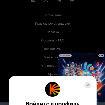
Соглашение
Правила рекомендаций
Справка
Кинопоиск PRO
Все фильмы
Все сериалы
РЕКЛАМА
Что посмотреть
Афиша
Музыка
Телепрограмма
Книги
Войдите в профиль