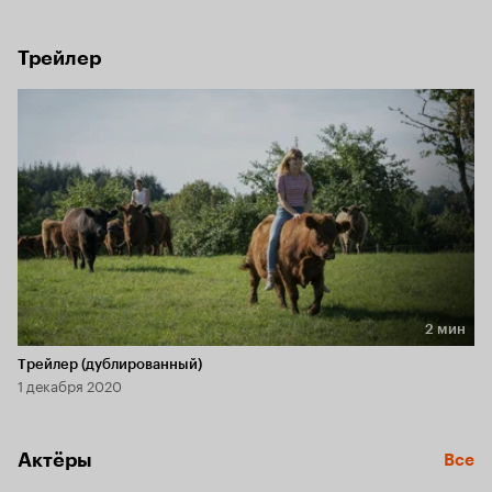
дается один раз. Как быть, если ты ещё ничего толком не 
успел попробовать в этой жизни? 
Трейлер
2 мин
Длительность 2 мин
Трейлер (дублированный)
1 декабря 2020
Актёры
Все