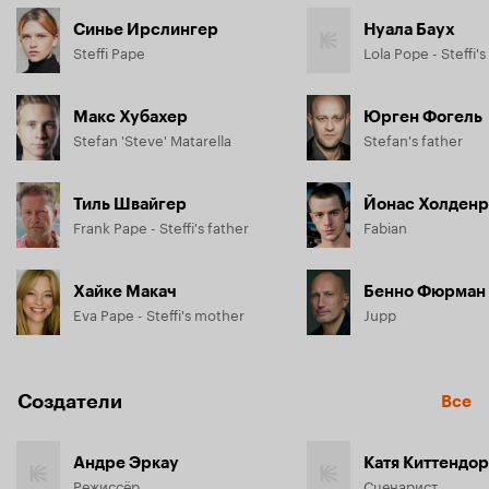
Синье Ирслингер
Нуала Баух
Steffi Pape
Lola Pope - Steffi's
Макс Хубахер
Юрген Фогель
Stefan 'Steve' Matarella
Stefan's father
Тиль Швайгер
Йонас Холден
Frank Pape - Steffi's father
Fabian
Хайке Макач
Бенно Фюрман
Eva Pape - Steffi's mother
Jupp
Создатели
Все
Андре Эркау
Катя Киттендо
Режиссёр
Сценарист