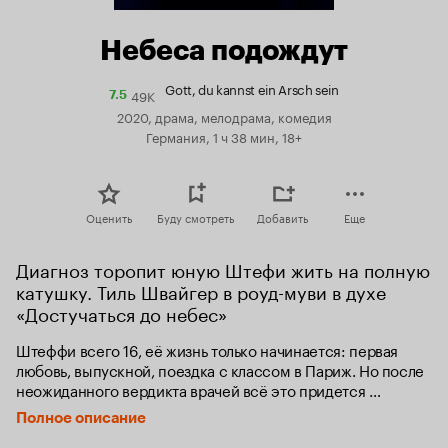
Небеса подождут
Gott, du kannst ein Arsch sein
49K
Рейтинг
7.5
Кинопоиска
2020, драма, мелодрама, комедия
7.5
Германия, 1 ч 38 мин, 18+
Оценить
Буду смотреть
Добавить
Еще
Диагноз торопит юную Штефи жить на полную 
катушку. Тиль Швайгер в роуд-муви в духе 
«Достучаться до небес»
Штеффи всего 16, её жизнь только начинается: первая 
любовь, выпускной, поездка с классом в Париж. Но после 
неожиданного вердикта врачей всё это придется 
отменить: Штеффи ждет серьезное лечение в больнице. 
Полное описание
Однако жизнь у человека всего одна, и молодость тоже 