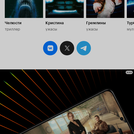
Челюсти
Кристина
Гремлины
Тур
триллер
ужасы
ужасы
мул