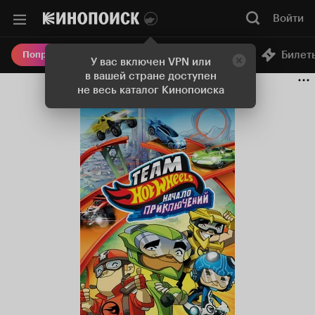
Войти
Онлайн-кинотеатр
Билет
Попробовать Плюс
У вас включен VPN или
в вашей стране доступен
не весь каталог Кинопоиска