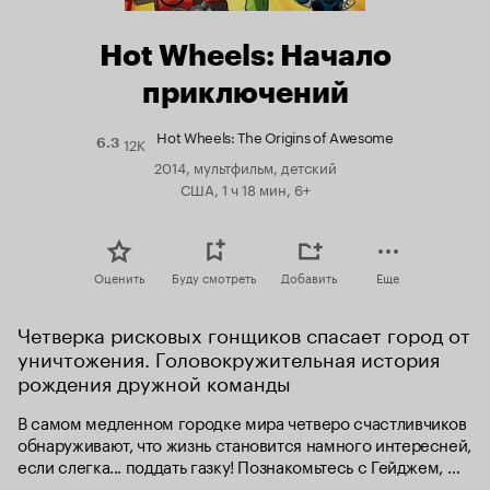
Hot Wheels: Начало
приключений
Hot Wheels: The Origins of Awesome
12K
Рейтинг
6.3
Кинопоиска
2014, мультфильм, детский
6.3
США, 1 ч 18 мин, 6+
Оценить
Буду смотреть
Добавить
Еще
Четверка рисковых гонщиков спасает город от 
уничтожения. Головокружительная история 
рождения дружной команды
В самом медленном городке мира четверо счастливчиков 
обнаруживают, что жизнь становится намного интересней, 
если слегка... поддать газку! Познакомьтесь с Гейджем, 
Уайеттом, Брэндоном и Рэттом. Эти ребята рождены для 