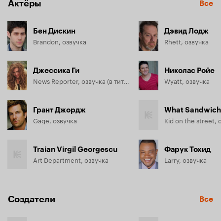
Актёры
Все
Бен Дискин
Дэвид Лодж
Brandon, озвучка
Rhett, озвучка
Джессика Ги
Николас Ройе
News Reporter, озвучка (в титрах: Jessica Gee)
Wyatt, озвучка
Грант Джордж
What Sandwich
Gage, озвучка
Kid on the street,
Traian Virgil Georgescu
Фарук Тохид
Art Department, озвучка
Larry, озвучка
Создатели
Все