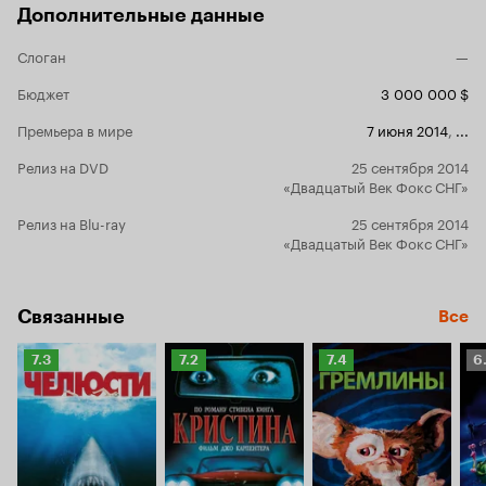
Дополнительные данные
Слоган
—
Бюджет
3 000 000 $
Премьера в мире
7 июня 2014
,
...
Релиз на DVD
25 сентября 2014
«Двадцатый Век Фокс СНГ»
Релиз на Blu-ray
25 сентября 2014
«Двадцатый Век Фокс СНГ»
Связанные
Все
Рейтинг
Рейтинг
Рейтинг
Р
7.3
7.2
7.4
6
Кинопоиска
Кинопоиска
Кинопоиска
К
7.3
7.2
7.4
6.