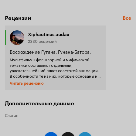
Рецензии
Все
Xiphactinus audax
2330 рецензий
Восхождение Гугана. Гунана-Батора.
Мультфильмы фольклорной и мифической
тематики составляют отдельный,
увлекательнейший пласт советской анимации.
В особенности те из них, которые основаны на
азиатских преданиях. Рядом с такими лентами
Читать рецензию
как
и
«Дочь Солнца», «Сын камня»
«Сын
занимает своё почётное
камня и великан»
место и «Гунан-Батор» — мультфильм
по
Дополнительные данные
, что вполне
мотивам монгольских легенд
угадывается по названию. Как любитель
Слоган
—
Монголии, я не мог обделить вниманием
«Гунана-Батора». Несмотря на то, что в
мультфильме немного неуклюжая анимация
(лица персонажей очень часто неподвижные),