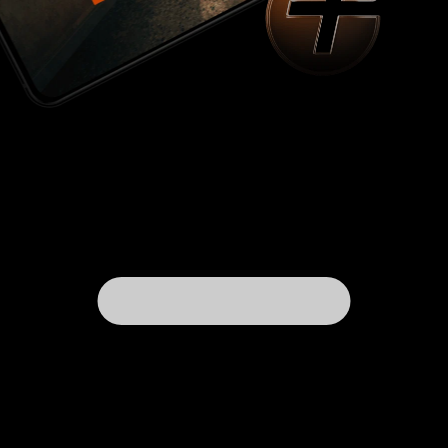
, что наверняка вдохновит
таким старанием
вас на собственное творчество. А это главный
показатель успешности произведения. Не могу
обойти вниманием и дочь хана, которая
показана настоящей красоткой. Крайне редко
в советских мультфильмах показывали
красивых восточных принцесс. А ещё Оюун
отличается активным влиянием на сюжет и
. Что не
держит себя достаточно уверенно
лишает её очарования. Нигде, как в подобных
мультфильмах, героизм не показан настолько
привлекательно и убедительно. А вишенной на
торте «Гунана-Батора» является тяга к
свободе, воспеваемая совершенно открыто.
Только и остаётся сказать: браво!
10 из 10