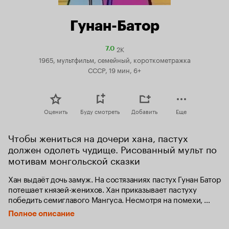
Гунан-Батор
2K
Рейтинг
7.0
Кинопоиска
1965, мультфильм, семейный, короткометражка
7.0
СССР, 19 мин, 6+
Оценить
Буду смотреть
Добавить
Еще
Чтобы жениться на дочери хана, пастух 
должен одолеть чудище. Рисованный мульт по 
мотивам монгольской сказки
Хан выдаёт дочь замуж. На состязаниях пастух Гунан Батор 
потешает князей-женихов. Хан приказывает пастуху 
победить семиглавого Мангуса. Несмотря на помехи, 
чинимые князьями, Гунан выполняет задание.
Полное описание