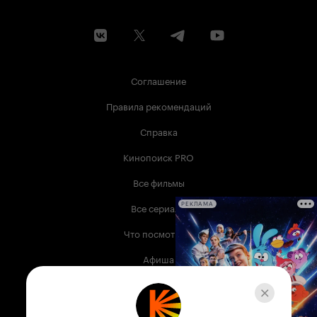
Соглашение
Правила рекомендаций
Справка
Кинопоиск PRO
Все фильмы
Все сериалы
РЕКЛАМА
Что посмотреть
Афиша
Музыка
Телепрограмма