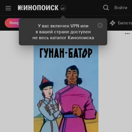
Войти
Онлайн-кинотеатр
Билет
Попробовать Плюс
У вас включен VPN или
в вашей стране доступен
не весь каталог Кинопоиска