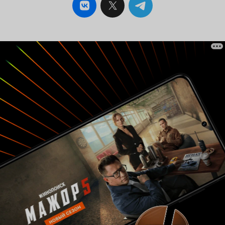
само повествование приковывает ваше
внимание на все девятнадцать минут.
Сюжетные мотивы кажутся до боли знакомыми:
выходцу из простого народа выпадает
возможность состязаться с князьями за руку
ханской дочери. Пройдя ряд испытаний, герой
достигает финального триумфа. Кажется, я
только что пересказал основу большинства
сказок мира, поэтому вся прелесть именно в
монгольском сеттинге. Степи, скачки на
лошадях, стрельба из луков — всё это показано
в таком романтичном виде, что мультфильм
невозможно не полюбить. А ещё «Гунан-Батор»
может стать для вас, как и для меня,
источником знаний (пускай и поверхностным)
о монгольских чудовищах. Кого из них вы
знаете? Я лично кроме Олгой-Хоркоя не знал
никого. А между тем
у монголов есть мангусы
— змеевидные великаны, чья функция немного
напоминает Змея Горыныча. И без всяких
сомнений мангус является изюминкой
произведения, одним из самых
примечательных монстров советских
мультфильмов. Он нарисован и санимирован
с