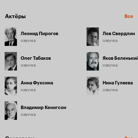
Актёры
Все
Леонид Пирогов
Лев Свердлин
озвучка
озвучка
Олег Табаков
Яков Беленьки
озвучка
озвучка
Анна Фуксина
Нина Гуляева
озвучка
озвучка
Владимир Кенигсон
озвучка