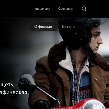
Главное
Каналы
О фильме
Детали
щету,
рафическая