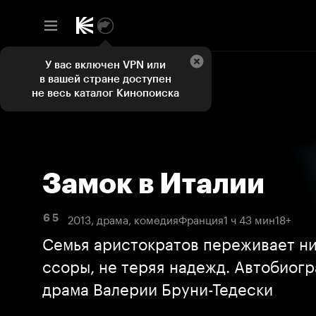
У вас включен VPN или
в вашей стране доступен
не весь каталог Кинопоиска
Замок в Италии
2013, драма, комедия
Франция
1 ч 43 мин
18+
6 5
Семья аристократов переживает ни
ссоры, не теряя надежд. Автобиог
драма Валерии Бруни-Тедески