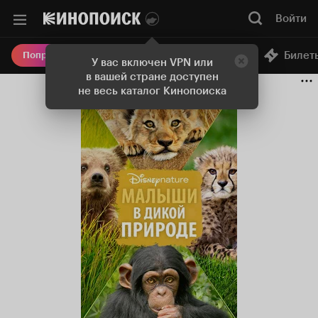
Войти
Онлайн-кинотеатр
Билет
Попробовать Плюс
У вас включен VPN или
в вашей стране доступен
не весь каталог Кинопоиска