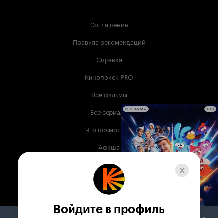
Соглашение
Правила рекомендаций
Справка
Кинопоиск PRO
Все фильмы
Все сериалы
РЕКЛАМА
Что посмотреть
Афиша
Музыка
Телепрограмма
Книги
Войдите в профиль
Служба поддержки