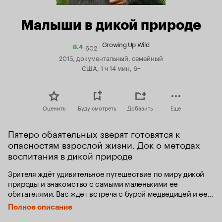
Малыши в дикой природе
Growing Up Wild
602
Рейтинг
8.4
Кинопоиска
2015, документальный, семейный
8.4
США, 1 ч 14 мин, 6+
Оценить
Буду смотреть
Добавить
Еще
Пятеро обаятельных зверят готовятся к 
опасностям взрослой жизни. Док о методах 
воспитания в дикой природе
Зрителя ждёт удивительное путешествие по миру дикой 
природы и знакомство с самыми маленькими ее 
обитателями. Вас ждет встреча с бурой медведицей и ее 
крохотными медвежатами. На дворе весна, и они всей 
Полное описание
семьей готовятся покинуть свою уютную берлогу, 