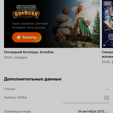
Рейт
6.1
Кино
6.1
Гарик Харламов, Дмитрий
Журавлев, Мила Ершова
Билеты
Последний богатырь. Колобок
Смеша
2026, комедия
вселе
2026, 
Дополнительные данные
Слоган
—
Рейтинг MPAA
G
нет возрастных ограничений
Премьера в мире
19 сентября 2015
,
...