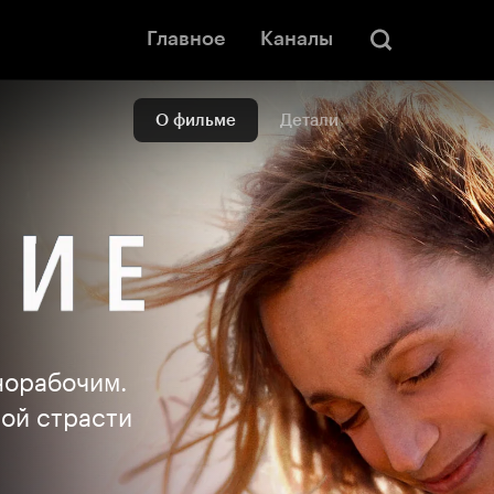
Главное
Каналы
О фильме
Детали
норабочим.
ой страсти