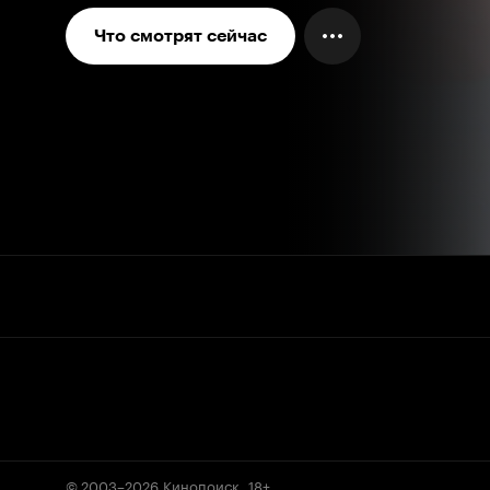
Что смотрят сейчас
© 2003–2026
Кинопоиск
.
18+