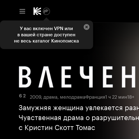
У вас включен VPN или
в вашей стране доступен
не весь каталог Кинопоиска
2009, драма, мелодрама
Франция
1 ч 22 мин
18+
6 2
Замужняя женщина увлекается раз
Чувственная драма о разрушительн
с Кристин Скотт Томас