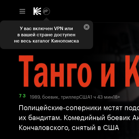
У вас включен VPN или
в вашей стране доступен
не весь каталог Кинопоиска
1989, боевик, триллер
США
1 ч 43 мин
18+
7 3
Полицейские-соперники мстят под
их бандитам. Комедийный боевик А
Кончаловского, снятый в США