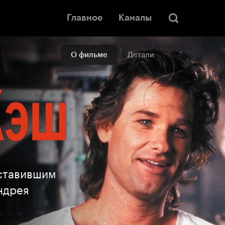
Главное
Каналы
О фильме
Детали
ставившим
ндрея