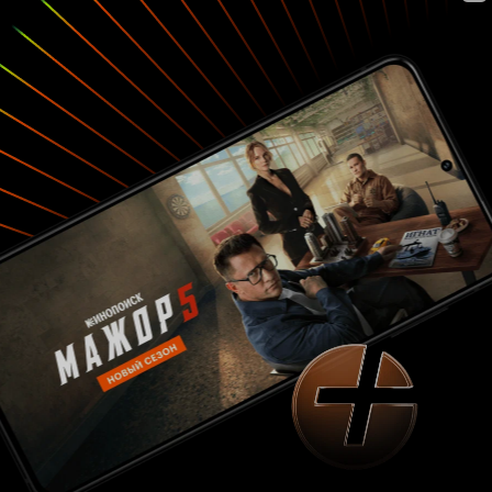
Дэвиду в покои, видит что Дэвид без сознания
на полу, над ним демон, прогоняет
последнего, и буквально через секунду Дэвид
вскакивает и требует что бы сестра
немедленно покинула его покои и прекратила
нести вздор про демона, (фантастическая
глухота после прошлых серий где они
регулярно обсуждали ангелов, демонов),
после чего Дэвид с завидной проворностью
выбегает из комнаты... что это было? Ответ
очевиден - сценарная лень! Подводя итоги:
фрагментарные моменты сценаристы (если их
так можно назвать) придумывают, но связать их
воедино и логично последовательно
объяснить - не в состоянии. Если приглядеться,
то похожие симптомы, сценарной лени
наблюдаются довольно часто в сериалах, но в
данном проекте, индикатор лени -
зашкаливает на недосягаемых высотах.