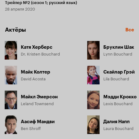
Трейлер №2 (сезон 1; русский язык)
28 апреля 2020
Актёры
Все
Катя Херберс
Бруклин Шак
Dr. Kristen Bouchard
Lynn Bouchard
Майк Колтер
Скайлар Грэй
David Acosta
Lila Bouchard
Майкл Эмерсон
Мэдди Крокко
Leland Townsend
Lexis Bouchard
Аасиф Мандви
Далия Напп
Ben Shroff
Laura Bouchard