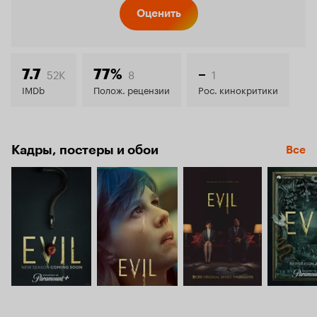
Кинопо
Оценить
7.7
52K
8
1
7.7
77%
–
IMDb
Полож. рецензии
Рос. кинокритики
Кадры, постеры и обои
Все