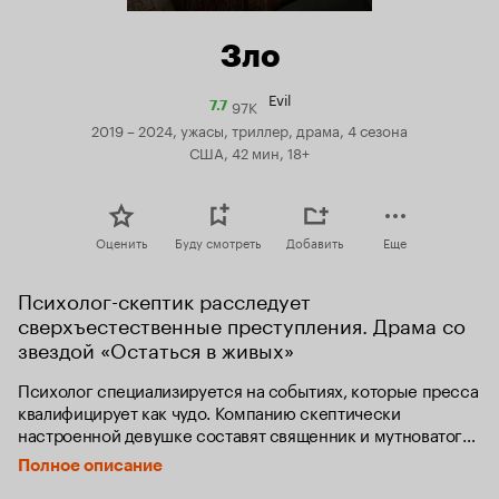
Зло
Evil
97K
Рейтинг
7.7
Кинопоиска
2019 – 2024, ужасы, триллер, драма, 4 сезона
7.7
США, 42 мин, 18+
Оценить
Буду смотреть
Добавить
Еще
Психолог-скептик расследует 
сверхъестественные преступления. Драма со 
звездой «Остаться в живых»
Психолог специализируется на событиях, которые пресса 
квалифицирует как чудо. Компанию скептически 
настроенной девушке составят священник и мутноватого 
вида «синий воротничок».
Полное описание