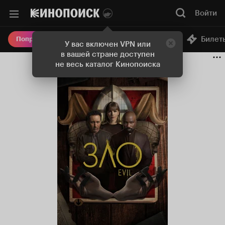
Войти
Онлайн-кинотеатр
Билет
Попробовать Плюс
У вас включен VPN или
в вашей стране доступен
не весь каталог Кинопоиска